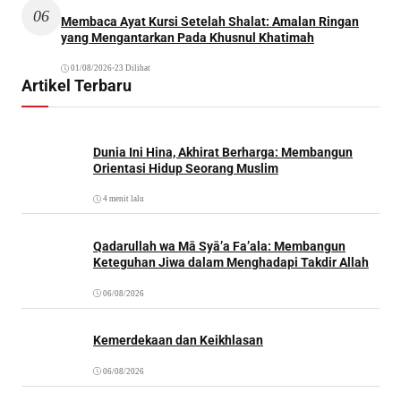
06
Membaca Ayat Kursi Setelah Shalat: Amalan Ringan
yang Mengantarkan Pada Khusnul Khatimah
01/08/2026
•
23 Dilihat
Artikel Terbaru
Dunia Ini Hina, Akhirat Berharga: Membangun
Orientasi Hidup Seorang Muslim
4 menit lalu
Qadarullah wa Mā Syā’a Fa’ala: Membangun
Keteguhan Jiwa dalam Menghadapi Takdir Allah
06/08/2026
Kemerdekaan dan Keikhlasan
06/08/2026