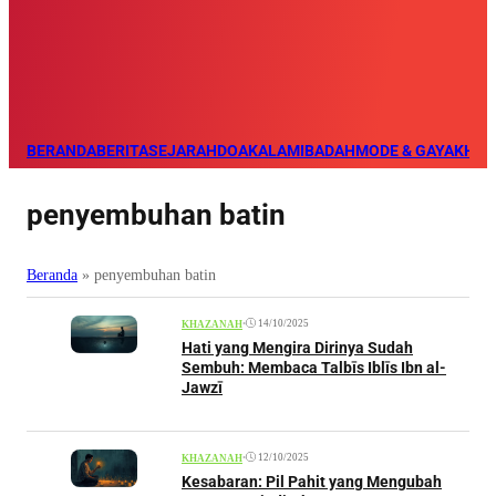
BERANDA
BERITA
SEJARAH
DOA
KALAM
IBADAH
MODE & GAYA
KHAZ
penyembuhan batin
Beranda
»
penyembuhan batin
•
14/10/2025
KHAZANAH
Hati yang Mengira Dirinya Sudah
Sembuh: Membaca Talbīs Iblīs Ibn al-
Jawzī
•
12/10/2025
KHAZANAH
Kesabaran: Pil Pahit yang Mengubah