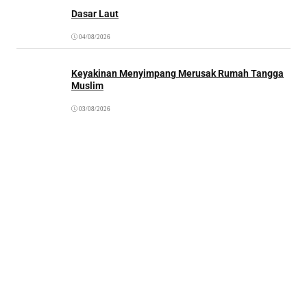
Dasar Laut
04/08/2026
Keyakinan Menyimpang Merusak Rumah Tangga
Muslim
03/08/2026