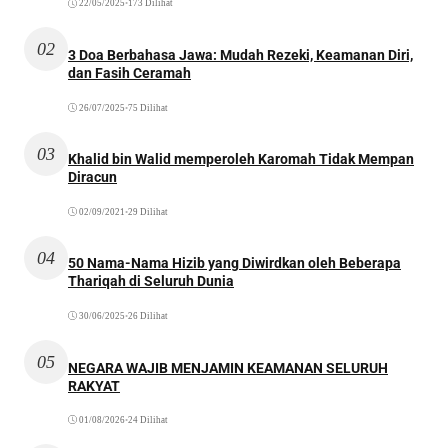
22/05/2025
•
173 Dilihat
02
3 Doa Berbahasa Jawa: Mudah Rezeki, Keamanan Diri,
dan Fasih Ceramah
26/07/2025
•
75 Dilihat
03
Khalid bin Walid memperoleh Karomah Tidak Mempan
Diracun
02/09/2021
•
29 Dilihat
04
50 Nama-Nama Hizib yang Diwirdkan oleh Beberapa
Thariqah di Seluruh Dunia
30/06/2025
•
26 Dilihat
05
NEGARA WAJIB MENJAMIN KEAMANAN SELURUH
RAKYAT
01/08/2026
•
24 Dilihat