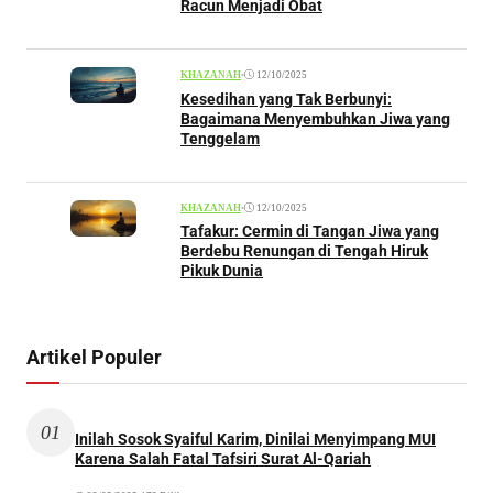
Racun Menjadi Obat
•
12/10/2025
KHAZANAH
Kesedihan yang Tak Berbunyi:
Bagaimana Menyembuhkan Jiwa yang
Tenggelam
•
12/10/2025
KHAZANAH
Tafakur: Cermin di Tangan Jiwa yang
Berdebu Renungan di Tengah Hiruk
Pikuk Dunia
Artikel Populer
01
Inilah Sosok Syaiful Karim, Dinilai Menyimpang MUI
Karena Salah Fatal Tafsiri Surat Al-Qariah