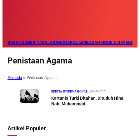
BERANDA
BERITA
SEJARAH
DOA
KALAM
IBADAH
MODE & GAYA
KHAZ
Penistaan Agama
Beranda
»
Penistaan Agama
•
02/07/2025
BERITA
|
INTERNASIONAL
Kartunis Turki Ditahan, Dituduh Hina
Nabi Muhammad
Artikel Populer