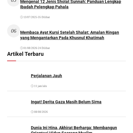
Mengenal 12 Jenis Sholat Sunnah: Panduan Lengkap
Ibadah Pelengkap Pahala
13/07/2025
•
35 Dilihat
06
Membaca Ayat Kursi Setelah Shalat: Amalan Ringan
yang Mengantarkan Pada Khusnul Khatimah
01/08/2026
•
24 Dilihat
Artikel Terbaru
Perjalanan Jauh
11 jam lalu
Ingat! Derita Gaza Masih Belum Sirna
08/08/2026
Dunia Ini Hina, Akhirat Berharga: Membangun
Orientasi Hidup Seorang Muslim