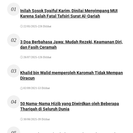
01
Inilah Sosok Syaiful Karim, Dinilai Menyimpang MUI
Karena Salah Fatal Tafsiri Surat Al-Qariah
22/05/2025
•
226 Dilihat
02
3 Doa Berbahasa Jawa: Mudah Rezeki, Keamanan Diri,
dan Fasih Ceramah
26/07/2025
•
126 Dilihat
03
Khalid bin Walid memperoleh Karomah Tidak Mempan
Diracun
02/09/2021
•
53 Dilihat
04
50 Nama-Nama Hizib yang Diwirdkan oleh Beberapa
Thariqah di Seluruh Dunia
30/06/2025
•
39 Dilihat
05