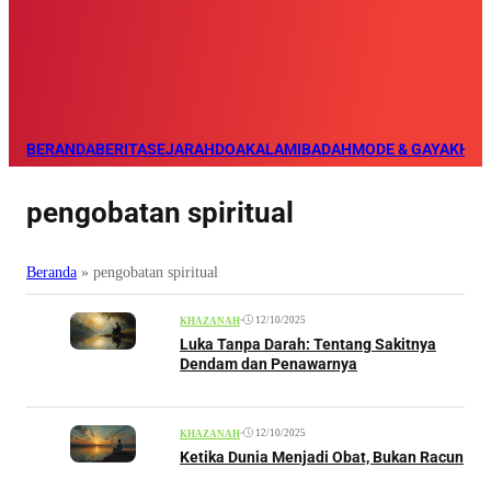
BERANDA
BERITA
SEJARAH
DOA
KALAM
IBADAH
MODE & GAYA
KHAZ
pengobatan spiritual
Beranda
»
pengobatan spiritual
•
12/10/2025
KHAZANAH
Luka Tanpa Darah: Tentang Sakitnya
Dendam dan Penawarnya
•
12/10/2025
KHAZANAH
Ketika Dunia Menjadi Obat, Bukan Racun