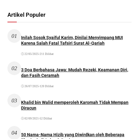
Artikel Populer
01
Inilah Sosok Syaiful Karim, Dinilai Menyimpang MUI
Karena Salah Fatal Tafsiri Surat Al-Qariah
22/05/2025
•
211 Dilihat
02
3 Doa Berbahasa Jawa: Mudah Rezeki, Keamanan Diri,
dan Fasih Ceramah
26/07/2025
•
120 Dilihat
03
Khalid bin Walid memperoleh Karomah Tidak Mempan
Diracun
02/09/2021
•
52 Dilihat
04
50 Nama-Nama Hizib yang Diwirdkan oleh Beberapa