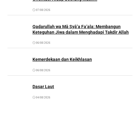
07/08/2026
Qadarullah wa Mā Syā’a Fa’ala: Membangun
Keteguhan Jiwa dalam Menghadapi Takdir Allah
06/08/2026
Kemerdekaan dan Keikhlasan
06/08/2026
Dasar Laut
04/08/2026