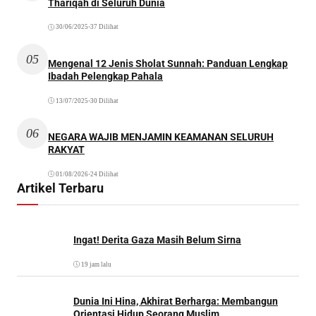
Thariqah di Seluruh Dunia
30/06/2025
•
37 Dilihat
05
Mengenal 12 Jenis Sholat Sunnah: Panduan Lengkap
Ibadah Pelengkap Pahala
13/07/2025
•
30 Dilihat
06
NEGARA WAJIB MENJAMIN KEAMANAN SELURUH
RAKYAT
01/08/2026
•
24 Dilihat
Artikel Terbaru
Ingat! Derita Gaza Masih Belum Sirna
19 jam lalu
Dunia Ini Hina, Akhirat Berharga: Membangun
Orientasi Hidup Seorang Muslim