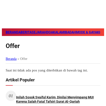
BERANDA
BERITA
SEJARAH
DOA
KALAM
IBADAH
MODE & GAYA
KHAZ
Offer
Beranda
»
Offer
Saat ini tidak ada pos yang diterbitkan di bawah tag ini.
Artikel Populer
01
Inilah Sosok Syaiful Karim, Dinilai Menyimpang MUI
Karena Salah Fatal Tafsiri Surat Al-Qariah