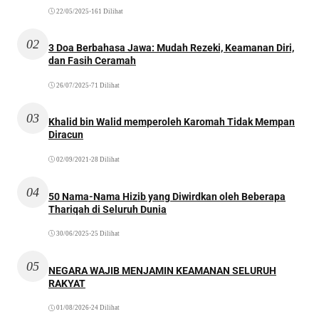
22/05/2025
•
161 Dilihat
02
3 Doa Berbahasa Jawa: Mudah Rezeki, Keamanan Diri,
dan Fasih Ceramah
26/07/2025
•
71 Dilihat
03
Khalid bin Walid memperoleh Karomah Tidak Mempan
Diracun
02/09/2021
•
28 Dilihat
04
50 Nama-Nama Hizib yang Diwirdkan oleh Beberapa
Thariqah di Seluruh Dunia
30/06/2025
•
25 Dilihat
05
NEGARA WAJIB MENJAMIN KEAMANAN SELURUH
RAKYAT
01/08/2026
•
24 Dilihat