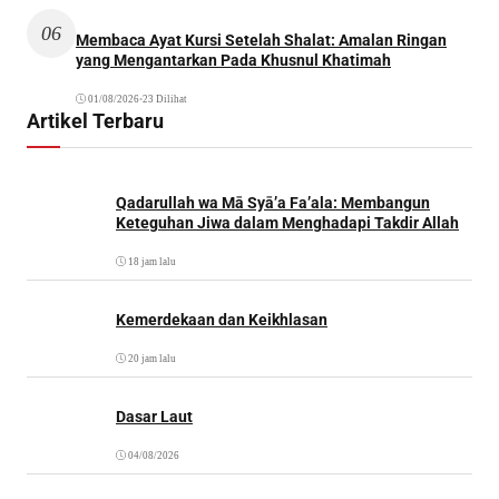
06
Membaca Ayat Kursi Setelah Shalat: Amalan Ringan
yang Mengantarkan Pada Khusnul Khatimah
01/08/2026
•
23 Dilihat
Artikel Terbaru
Qadarullah wa Mā Syā’a Fa’ala: Membangun
Keteguhan Jiwa dalam Menghadapi Takdir Allah
18 jam lalu
Kemerdekaan dan Keikhlasan
20 jam lalu
Dasar Laut
04/08/2026