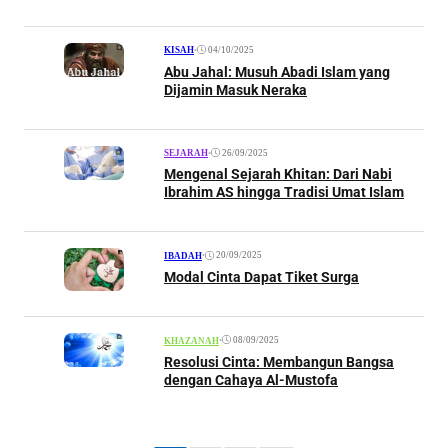
•
04/10/2025
KISAH
Abu Jahal: Musuh Abadi Islam yang
Dijamin Masuk Neraka
•
26/09/2025
SEJARAH
Mengenal Sejarah Khitan: Dari Nabi
Ibrahim AS hingga Tradisi Umat Islam
•
20/09/2025
IBADAH
Modal Cinta Dapat Tiket Surga
•
08/09/2025
KHAZANAH
Resolusi Cinta: Membangun Bangsa
dengan Cahaya Al-Mustofa