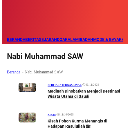
BERANDA
BERITA
SEJARAH
DOA
KALAM
IBADAH
MODE & GAYA
KHAZ
Nabi Muhammad SAW
Beranda
»
Nabi Muhammad SAW
•
03/11/2025
BERITA
|
INTERNASIONAL
Madinah Dinobatkan Menjadi Destinasi
Wisata Utama di Saudi
•
11/10/2025
KISAH
Kisah Pohon Kurma Menangis di
Hadapan Rasulullah ﷺ