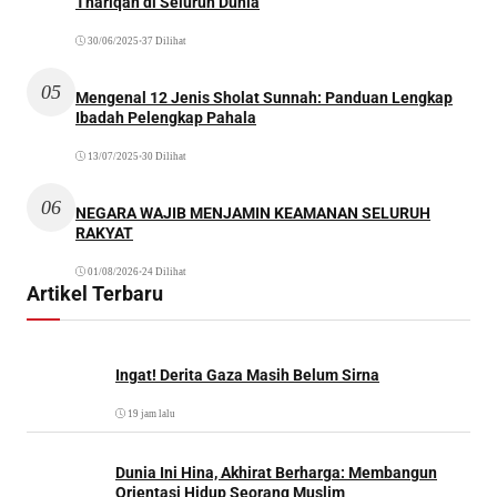
Thariqah di Seluruh Dunia
30/06/2025
•
37 Dilihat
05
Mengenal 12 Jenis Sholat Sunnah: Panduan Lengkap
Ibadah Pelengkap Pahala
13/07/2025
•
30 Dilihat
06
NEGARA WAJIB MENJAMIN KEAMANAN SELURUH
RAKYAT
01/08/2026
•
24 Dilihat
Artikel Terbaru
Ingat! Derita Gaza Masih Belum Sirna
19 jam lalu
Dunia Ini Hina, Akhirat Berharga: Membangun
Orientasi Hidup Seorang Muslim