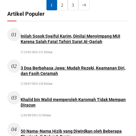
1
2
3
Artikel Populer
01
Inilah Sosok Syaiful Karim, Dinilai Menyimpang MUI
Karena Salah Fatal Tafsiri Surat Al-Qariah
22/05/2025
•
211 Dilihat
02
3 Doa Berbahasa Jawa: Mudah Rezeki, Keamanan Diri,
dan Fasih Ceramah
26/07/2025
•
120 Dilihat
03
Khalid bin Walid memperoleh Karomah Tidak Mempan
Diracun
02/09/2021
•
52 Dilihat
04
50 Nama-Nama Hizib yang Diwirdkan oleh Beberapa