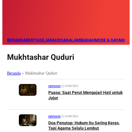
BERANDA
BERITA
SEJARAH
DOA
KALAM
IBADAH
MODE & GAYA
KHAZ
Mukhtashar Quduri
Beranda
»
Mukhtashar Quduri
•
14/09/2025
OPINION
Puasa: Saat Perut Mengajari Hati untuk
Jujur
•
14/09/2025
OPINION
Doa Penutup: Hukum Itu Sering Keras,
Tapi Agama Selalu Lembut