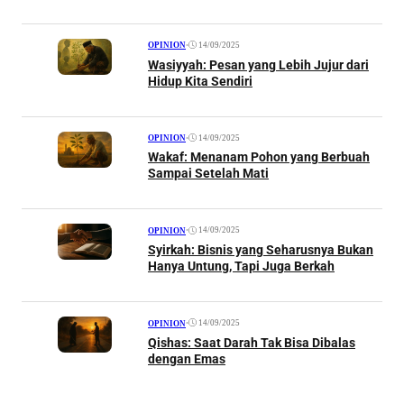
•
14/09/2025
OPINION
Wasiyyah: Pesan yang Lebih Jujur dari
Hidup Kita Sendiri
•
14/09/2025
OPINION
Wakaf: Menanam Pohon yang Berbuah
Sampai Setelah Mati
•
14/09/2025
OPINION
Syirkah: Bisnis yang Seharusnya Bukan
Hanya Untung, Tapi Juga Berkah
•
14/09/2025
OPINION
Qishas: Saat Darah Tak Bisa Dibalas
dengan Emas