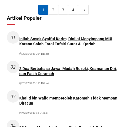
1
2
3
4
Artikel Populer
01
Inilah Sosok Syaiful Karim, Dinilai Menyimpang MUI
Karena Salah Fatal Tafsiri Surat Al-Qariah
22/05/2025
•
224 Dilihat
02
3 Doa Berbahasa Jawa: Mudah Rezeki, Keamanan Diri,
dan Fasih Ceramah
26/07/2025
•
125 Dilihat
03
Khalid bin Walid memperoleh Karomah Tidak Mempan
Diracun
02/09/2021
•
53 Dilihat
04