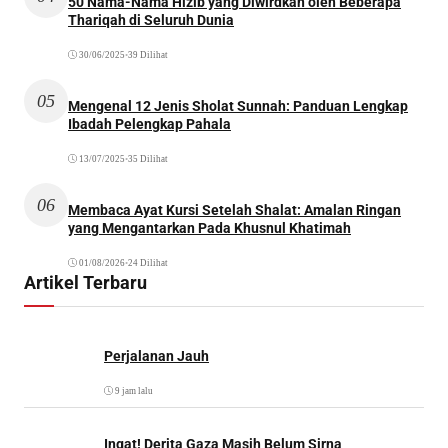
50 Nama-Nama Hizib yang Diwirdkan oleh Beberapa
Thariqah di Seluruh Dunia
30/06/2025
•
39 Dilihat
05
Mengenal 12 Jenis Sholat Sunnah: Panduan Lengkap
Ibadah Pelengkap Pahala
13/07/2025
•
35 Dilihat
06
Membaca Ayat Kursi Setelah Shalat: Amalan Ringan
yang Mengantarkan Pada Khusnul Khatimah
01/08/2026
•
24 Dilihat
Artikel Terbaru
Perjalanan Jauh
9 jam lalu
Ingat! Derita Gaza Masih Belum Sirna