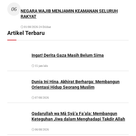
06
NEGARA WAJIB MENJAMIN KEAMANAN SELURUH
RAKYAT
01/08/2026
•
24 Dilihat
Artikel Terbaru
Ingat! Derita Gaza Masih Belum Sirna
15 jam lalu
Dunia Ini Hina, Akhirat Berharga: Membangun
Orientasi Hidup Seorang Muslim
07/08/2026
Qadarullah wa Mā Syā’a Fa’ala: Membangun
Keteguhan Jiwa dalam Menghadapi Takdir Allah
06/08/2026