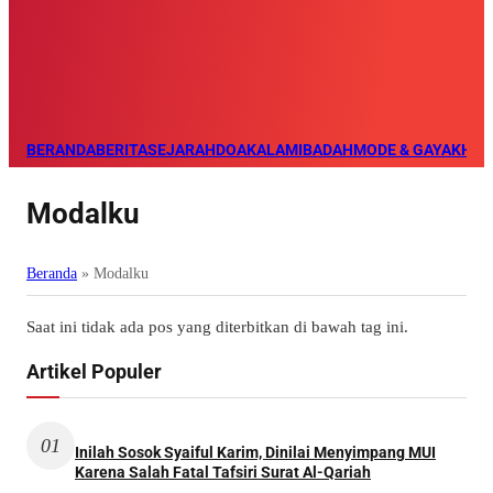
BERANDA
BERITA
SEJARAH
DOA
KALAM
IBADAH
MODE & GAYA
KHAZ
Modalku
Beranda
»
Modalku
Saat ini tidak ada pos yang diterbitkan di bawah tag ini.
Artikel Populer
01
Inilah Sosok Syaiful Karim, Dinilai Menyimpang MUI
Karena Salah Fatal Tafsiri Surat Al-Qariah