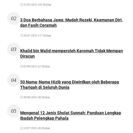
22/05/2025
•
203 Dilihat
02
3 Doa Berbahasa Jawa: Mudah Rezeki, Keamanan Diri,
dan Fasih Ceramah
26/07/2025
•
117 Dilihat
03
Khalid bin Walid memperoleh Karomah Tidak Mempan
Diracun
02/09/2021
•
52 Dilihat
04
50 Nama-Nama Hizib yang Diwirdkan oleh Beberapa
Thariqah di Seluruh Dunia
30/06/2025
•
36 Dilihat
05
Mengenal 12 Jenis Sholat Sunnah: Panduan Lengkap
Ibadah Pelengkap Pahala
13/07/2025
•
30 Dilihat