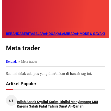
BERANDA
BERITA
SEJARAH
DOA
KALAM
IBADAH
MODE & GAYA
KHAZ
Meta trader
Beranda
»
Meta trader
Saat ini tidak ada pos yang diterbitkan di bawah tag ini.
Artikel Populer
01
Inilah Sosok Syaiful Karim, Dinilai Menyimpang MUI
Karena Salah Fatal Tafsiri Surat Al-Qariah