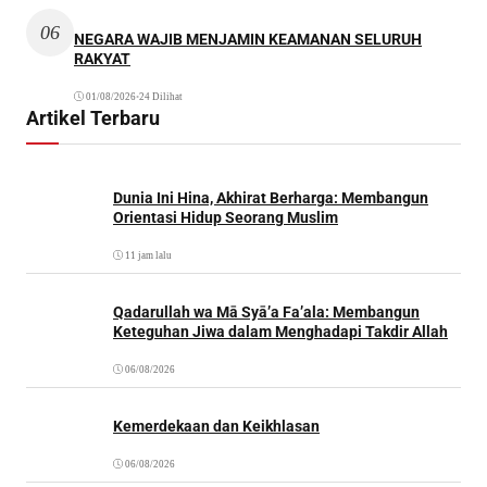
06
NEGARA WAJIB MENJAMIN KEAMANAN SELURUH
RAKYAT
01/08/2026
•
24 Dilihat
Artikel Terbaru
Dunia Ini Hina, Akhirat Berharga: Membangun
Orientasi Hidup Seorang Muslim
11 jam lalu
Qadarullah wa Mā Syā’a Fa’ala: Membangun
Keteguhan Jiwa dalam Menghadapi Takdir Allah
06/08/2026
Kemerdekaan dan Keikhlasan
06/08/2026