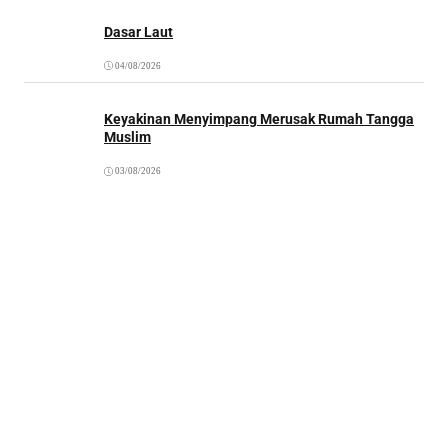
Dasar Laut
04/08/2026
Keyakinan Menyimpang Merusak Rumah Tangga
Muslim
03/08/2026