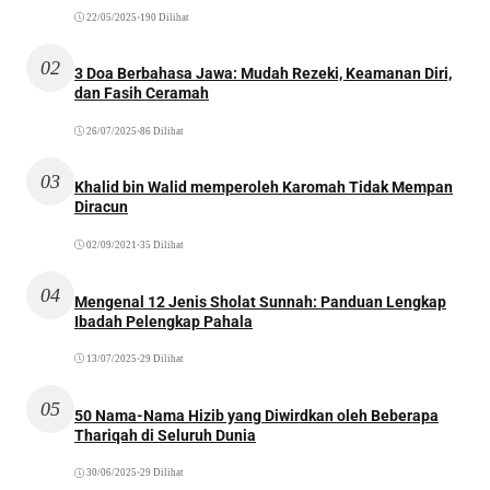
22/05/2025
•
190 Dilihat
02
3 Doa Berbahasa Jawa: Mudah Rezeki, Keamanan Diri,
dan Fasih Ceramah
26/07/2025
•
86 Dilihat
03
Khalid bin Walid memperoleh Karomah Tidak Mempan
Diracun
02/09/2021
•
35 Dilihat
04
Mengenal 12 Jenis Sholat Sunnah: Panduan Lengkap
Ibadah Pelengkap Pahala
13/07/2025
•
29 Dilihat
05
50 Nama-Nama Hizib yang Diwirdkan oleh Beberapa
Thariqah di Seluruh Dunia
30/06/2025
•
29 Dilihat