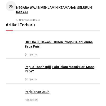
06
NEGARA WAJIB MENJAMIN KEAMANAN SELURUH
RAKYAT
01/08/2026
•
26 Dilihat
Artikel Terbaru
HUT Ke-8, Bawaslu Kulon Progo Gelar Lomba
Baca Puisi
13 jam lalu
Papua Tanah Injil, Lalu Islam Masuk Dari Mana,
Pace?
21 jam lalu
Perjalanan Jauh
09/08/2026