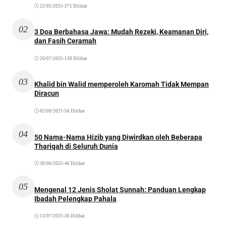
22/05/2025
•
271 Dilihat
02
3 Doa Berbahasa Jawa: Mudah Rezeki, Keamanan Diri,
dan Fasih Ceramah
26/07/2025
•
138 Dilihat
03
Khalid bin Walid memperoleh Karomah Tidak Mempan
Diracun
02/09/2021
•
56 Dilihat
04
50 Nama-Nama Hizib yang Diwirdkan oleh Beberapa
Thariqah di Seluruh Dunia
30/06/2025
•
46 Dilihat
05
Mengenal 12 Jenis Sholat Sunnah: Panduan Lengkap
Ibadah Pelengkap Pahala
13/07/2025
•
36 Dilihat