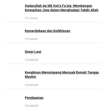
Qadarullah wa Mā Syā’a Fa’ala: Membangun
Keteguhan Jiwa dalam Menghadapi Takdir Allah
17 jam lalu
Kemerdekaan dan Keikhlasan
20 jam lalu
Dasar Laut
04/08/2026
Keyakinan Menyimpang Merusak Rumah Tangga
Muslim
03/08/2026
Pendapatan
02/08/2026