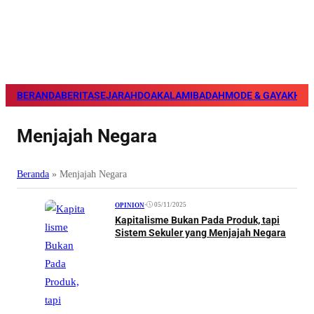
BERANDA
BERITA
SEJARAH
DOA
KALAM
IBADAH
MODE & GAYA
KHAZ
Menjajah Negara
Beranda
»
Menjajah Negara
•
05/11/2025
OPINION
Kapitalisme Bukan Pada Produk, tapi
Sistem Sekuler yang Menjajah Negara