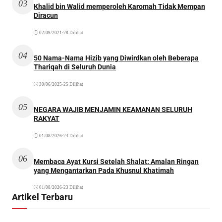
03
Khalid bin Walid memperoleh Karomah Tidak Mempan
Diracun
02/09/2021
•
28 Dilihat
04
50 Nama-Nama Hizib yang Diwirdkan oleh Beberapa
Thariqah di Seluruh Dunia
30/06/2025
•
25 Dilihat
05
NEGARA WAJIB MENJAMIN KEAMANAN SELURUH
RAKYAT
01/08/2026
•
24 Dilihat
06
Membaca Ayat Kursi Setelah Shalat: Amalan Ringan
yang Mengantarkan Pada Khusnul Khatimah
01/08/2026
•
23 Dilihat
Artikel Terbaru