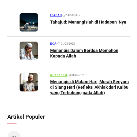
•
14/08/2025
IBADAH
Tahajud: Menangislah di Hadapan-Nya
•
01/08/2025
DOA
Menangis Dalam Berdoa Memohon
Kepada Allah
•
31/07/2025
KHAZANAH
Menangis di Malam Hari, Murah Senyum
di Siang Hari (Refleksi Akhlak dari Kalbu
yang Terhubung pada Allah)
Artikel Populer