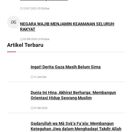
13/07/2025
•
29 Dilihat
06
NEGARA WAJIB MENJAMIN KEAMANAN SELURUH
RAKYAT
01/08/2026
•
24 Dilihat
Artikel Terbaru
Ingat! Derita Gaza Masih Belum Sirna
11 jam lalu
Dunia Ini Hina, Akhirat Berharga: Membangun
Orientasi Hidup Seorang Muslim
07/08/2026
Qadarullah wa Mā Syā’a Fa’ala: Membangun
Keteguhan Jiwa dalam Menghadapi Takdir Allah