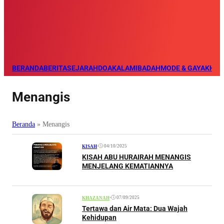
BERANDA
BERITA
SEJARAH
DOA
KALAM
IBADAH
MODE & GAYA
KHAZ
Menangis
Beranda
»
Menangis
•
04/10/2025
KISAH
KISAH ABU HURAIRAH MENANGIS
MENJELANG KEMATIANNYA
•
07/09/2025
KHAZANAH
Tertawa dan Air Mata: Dua Wajah
Kehidupan