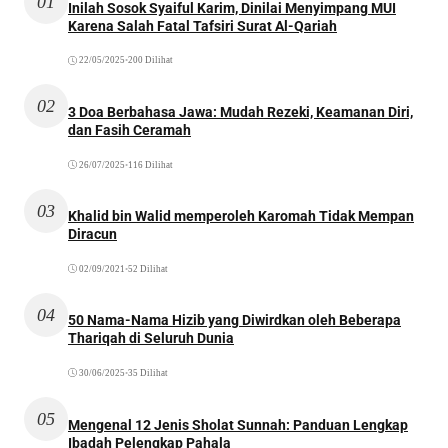
01
Inilah Sosok Syaiful Karim, Dinilai Menyimpang MUI
Karena Salah Fatal Tafsiri Surat Al-Qariah
22/05/2025
•
200 Dilihat
02
3 Doa Berbahasa Jawa: Mudah Rezeki, Keamanan Diri,
dan Fasih Ceramah
26/07/2025
•
116 Dilihat
03
Khalid bin Walid memperoleh Karomah Tidak Mempan
Diracun
02/09/2021
•
52 Dilihat
04
50 Nama-Nama Hizib yang Diwirdkan oleh Beberapa
Thariqah di Seluruh Dunia
30/06/2025
•
35 Dilihat
05
Mengenal 12 Jenis Sholat Sunnah: Panduan Lengkap
Ibadah Pelengkap Pahala