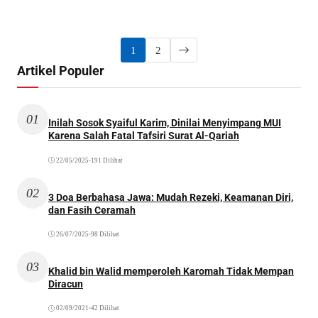
1
2
Artikel Populer
01
Inilah Sosok Syaiful Karim, Dinilai Menyimpang MUI
Karena Salah Fatal Tafsiri Surat Al-Qariah
22/05/2025
•
191 Dilihat
02
3 Doa Berbahasa Jawa: Mudah Rezeki, Keamanan Diri,
dan Fasih Ceramah
26/07/2025
•
98 Dilihat
03
Khalid bin Walid memperoleh Karomah Tidak Mempan
Diracun
02/09/2021
•
42 Dilihat