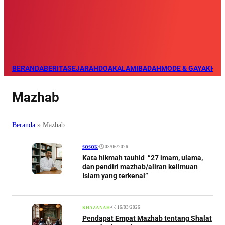
BERANDA
BERITA
SEJARAH
DOA
KALAM
IBADAH
MODE & GAYA
KHAZ
Mazhab
Beranda
»
Mazhab
•
03/06/2026
SOSOK
Kata hikmah tauhid “27 imam, ulama,
dan pendiri mazhab/aliran keilmuan
Islam yang terkenal”
•
16/03/2026
KHAZANAH
Pendapat Empat Mazhab tentang Shalat