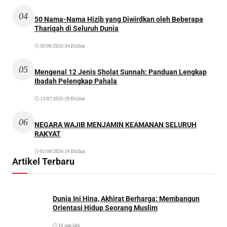
04
50 Nama-Nama Hizib yang Diwirdkan oleh Beberapa
Thariqah di Seluruh Dunia
30/06/2025
•
34 Dilihat
05
Mengenal 12 Jenis Sholat Sunnah: Panduan Lengkap
Ibadah Pelengkap Pahala
13/07/2025
•
29 Dilihat
06
NEGARA WAJIB MENJAMIN KEAMANAN SELURUH
RAKYAT
01/08/2026
•
24 Dilihat
Artikel Terbaru
Dunia Ini Hina, Akhirat Berharga: Membangun
Orientasi Hidup Seorang Muslim
16 jam lalu