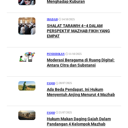
Menghadap Kuburan
•
14/10/2025
IBADAH
SHALAT TARAWIH 4–4 DALAM
PERSPEKTIF MAZHAB FIKIH YANG
EMPAT
•
11/10/2025
PENDIDIKAN
Moderasi Beragama di Ruang Digital:
Antara Citra dan Substansi
•
28/07/2025
FIQIH
Ada Beda Pendapat. Ini Hukum
Menyentuh Anjing Menurut 4 Mazhab
•
21/07/2025
FIQIH
Hukum Makan Daging Gajah Dalam
Pandangan 4 Kelompok Mazhab