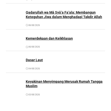
Qadarullah wa Mā Syā’a Fa’ala: Membangun
Keteguhan Jiwa dalam Menghadapi Takdir Allah
06/08/2026
Kemerdekaan dan Keikhlasan
06/08/2026
Dasar Laut
04/08/2026
Keyakinan Menyimpang Merusak Rumah Tangga
Muslim
03/08/2026