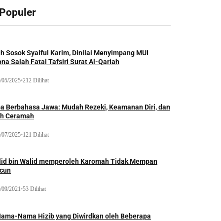
 Populer
ah Sosok Syaiful Karim, Dinilai Menyimpang MUI
na Salah Fatal Tafsiri Surat Al-Qariah
/05/2025
•
212 Dilihat
oa Berbahasa Jawa: Mudah Rezeki, Keamanan Diri, dan
ih Ceramah
/07/2025
•
121 Dilihat
lid bin Walid memperoleh Karomah Tidak Mempan
acun
/09/2021
•
53 Dilihat
Nama-Nama Hizib yang Diwirdkan oleh Beberapa