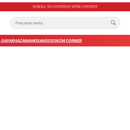
SCROLL TO CONTINUE WITH CONTENT
 GAYA
KHAZANAH
KISAH
SOSOK
CM CORNER