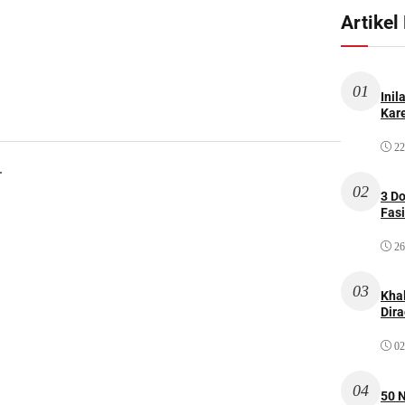
Artikel
01
Inil
Kare
22
.
02
3 D
Fas
26
03
Kha
Dir
02
04
50 