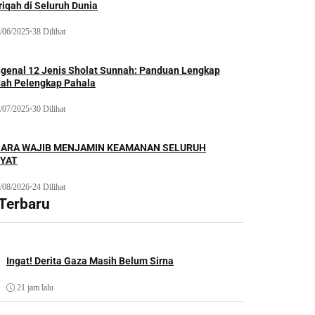
iqah di Seluruh Dunia
/06/2025
•
38 Dilihat
genal 12 Jenis Sholat Sunnah: Panduan Lengkap
dah Pelengkap Pahala
/07/2025
•
30 Dilihat
ARA WAJIB MENJAMIN KEAMANAN SELURUH
YAT
/08/2026
•
24 Dilihat
 Terbaru
Ingat! Derita Gaza Masih Belum Sirna
21 jam lalu