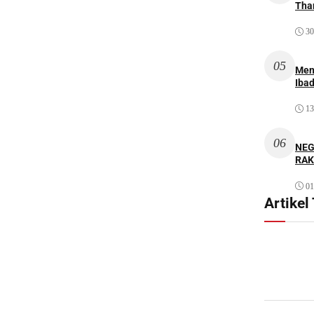
Thar
30
05
Men
Iba
13
06
NEG
RAK
01
Artikel