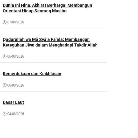
Dunia Ini Hina, Akhirat Berharga: Membangun
Orientasi Hidup Seorang Muslim
07/08/2026
Qadarullah wa Mā Syā’a Fa’ala: Membangun
Keteguhan Jiwa dalam Menghadapi Takdir Allah
06/08/2026
Kemerdekaan dan Keikhlasan
06/08/2026
Dasar Laut
04/08/2026