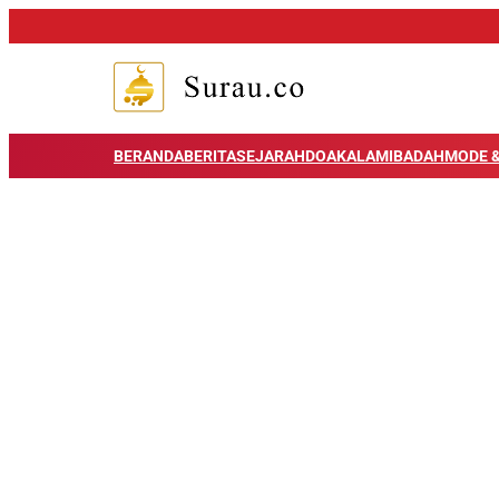
BERANDA
BERITA
SEJARAH
DOA
KALAM
IBADAH
MODE &