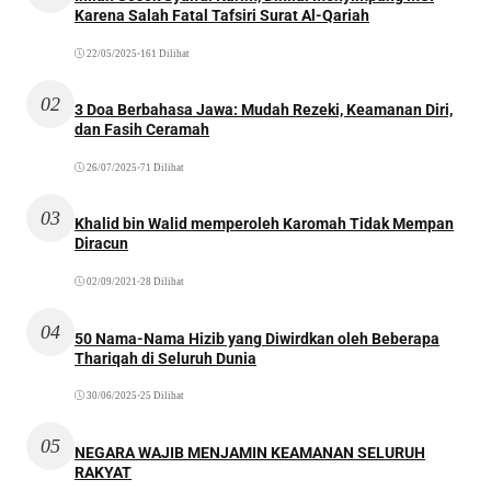
Karena Salah Fatal Tafsiri Surat Al-Qariah
22/05/2025
•
161 Dilihat
02
3 Doa Berbahasa Jawa: Mudah Rezeki, Keamanan Diri,
dan Fasih Ceramah
26/07/2025
•
71 Dilihat
03
Khalid bin Walid memperoleh Karomah Tidak Mempan
Diracun
02/09/2021
•
28 Dilihat
04
50 Nama-Nama Hizib yang Diwirdkan oleh Beberapa
Thariqah di Seluruh Dunia
30/06/2025
•
25 Dilihat
05
NEGARA WAJIB MENJAMIN KEAMANAN SELURUH
RAKYAT