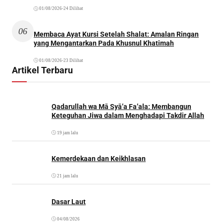
01/08/2026
•
24 Dilihat
06
Membaca Ayat Kursi Setelah Shalat: Amalan Ringan
yang Mengantarkan Pada Khusnul Khatimah
01/08/2026
•
23 Dilihat
Artikel Terbaru
Qadarullah wa Mā Syā’a Fa’ala: Membangun
Keteguhan Jiwa dalam Menghadapi Takdir Allah
19 jam lalu
Kemerdekaan dan Keikhlasan
21 jam lalu
Dasar Laut
04/08/2026