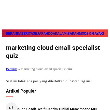
BERANDA
BERITA
SEJARAH
DOA
KALAM
IBADAH
MODE & GAYA
KHAZ
marketing cloud email specialist
quiz
Beranda
»
marketing cloud email specialist quiz
Saat ini tidak ada pos yang diterbitkan di bawah tag ini.
Artikel Populer
01
Inilah Sosok Syaiful Karim, Dinilai Menyimpang MUI