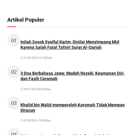
Artikel Populer
01
Inilah Sosok Syaiful Karim, Dinilai Menyimpang MUI
Karena Salah Fatal Tafsiri Surat Al-Qariah
22/05/2025
•
151 Dilihat
02
3 Doa Berbahasa Jawa: Mudah Rezeki, Keamanan Diri,
dan Fasih Ceramah
26/07/2025
•
66 Dilihat
03
Khalid bin Walid memperoleh Karomah Tidak Mempan
Diracun
02/09/2021
•
28 Dilihat
04