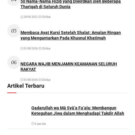
50 Nama-Nama Hizib yang Diwirdkan oleh Beberapa
Thariqah di Seluruh Dunia
30/06/2025
•
23 Dilihat
05
Membaca Ayat Kursi Setelah Shalat: Amalan Ringan
yang Mengantarkan Pada Khusnul Khatimah
01/08/2026
•
23 Dilihat
06
NEGARA WAJIB MENJAMIN KEAMANAN SELURUH
RAKYAT
01/08/2026
•
23 Dilihat
Artikel Terbaru
Qadarullah wa Mā Syā’a Fa’ala: Membangun
Keteguhan Jiwa dalam Menghadapi Takdir Allah
6 jam lalu