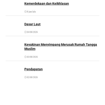
Kemerdekaan dan Keikhlasan
8 jam lalu
Dasar Laut
04/08/2026
Keyakinan Menyimpang Merusak Rumah Tangga
Muslim
03/08/2026
Pendapatan
02/08/2026