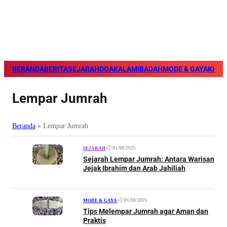
BERANDA
BERITA
SEJARAH
DOA
KALAM
IBADAH
MODE & GAYA
KHAZ
Lempar Jumrah
Beranda
»
Lempar Jumrah
•
01/08/2025
SEJARAH
Sejarah Lempar Jumrah: Antara Warisan
Jejak Ibrahim dan Arab Jahiliah
•
01/08/2025
MODE & GAYA
Tips Melempar Jumrah agar Aman dan
Praktis