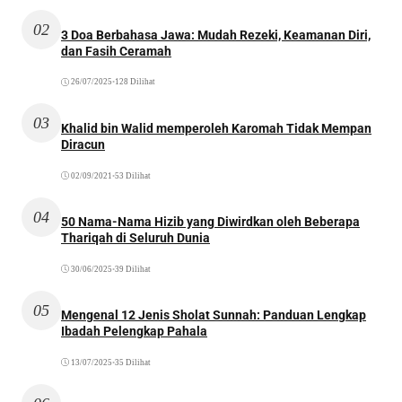
02
3 Doa Berbahasa Jawa: Mudah Rezeki, Keamanan Diri,
dan Fasih Ceramah
26/07/2025
•
128 Dilihat
03
Khalid bin Walid memperoleh Karomah Tidak Mempan
Diracun
02/09/2021
•
53 Dilihat
04
50 Nama-Nama Hizib yang Diwirdkan oleh Beberapa
Thariqah di Seluruh Dunia
30/06/2025
•
39 Dilihat
05
Mengenal 12 Jenis Sholat Sunnah: Panduan Lengkap
Ibadah Pelengkap Pahala
13/07/2025
•
35 Dilihat