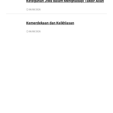
Keteguhan Jiwa dalam Menghadapi Takdir Allah
06/08/2026
Kemerdekaan dan Keikhlasan
06/08/2026