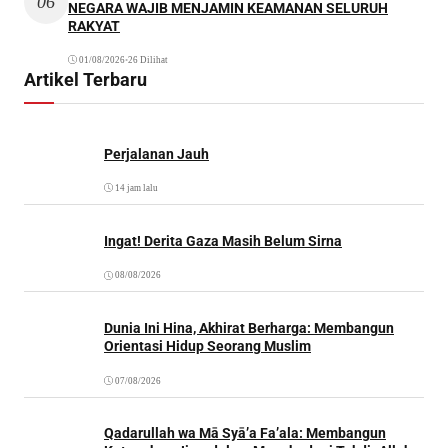
06
NEGARA WAJIB MENJAMIN KEAMANAN SELURUH
RAKYAT
01/08/2026
•
26 Dilihat
Artikel Terbaru
Perjalanan Jauh
14 jam lalu
Ingat! Derita Gaza Masih Belum Sirna
08/08/2026
Dunia Ini Hina, Akhirat Berharga: Membangun
Orientasi Hidup Seorang Muslim
07/08/2026
Qadarullah wa Mā Syā’a Fa’ala: Membangun