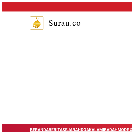
BERANDA
BERITA
SEJARAH
DOA
KALAM
IBADAH
MODE &