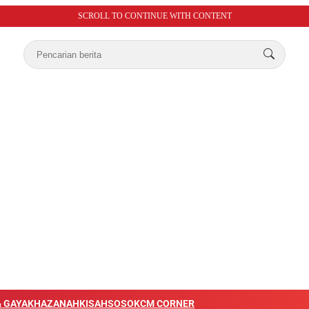
SCROLL TO CONTINUE WITH CONTENT
 GAYA
KHAZANAH
KISAH
SOSOK
CM CORNER