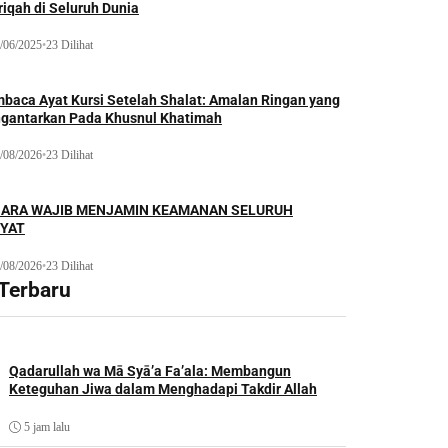
iqah di Seluruh Dunia
/06/2025
•
23 Dilihat
baca Ayat Kursi Setelah Shalat: Amalan Ringan yang
gantarkan Pada Khusnul Khatimah
/08/2026
•
23 Dilihat
ARA WAJIB MENJAMIN KEAMANAN SELURUH
YAT
/08/2026
•
23 Dilihat
 Terbaru
Qadarullah wa Mā Syā’a Fa’ala: Membangun
Keteguhan Jiwa dalam Menghadapi Takdir Allah
5 jam lalu