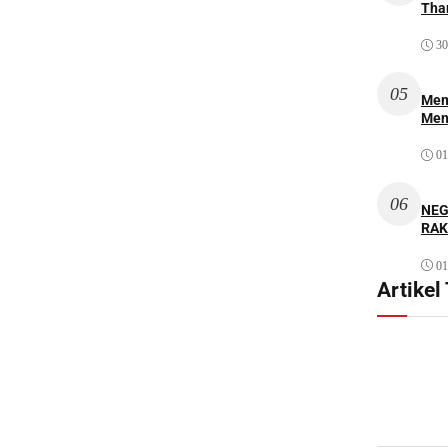
Thar
30
05
Mem
Men
01
06
NEG
RAK
01
Artikel