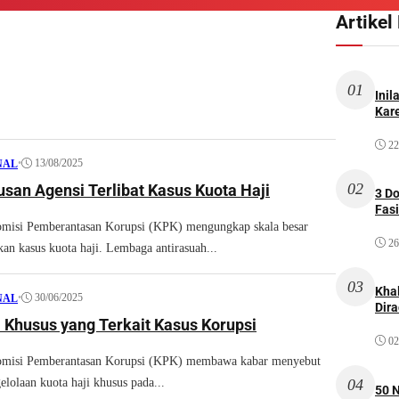
Artikel
01
Inil
Kare
22
•
13/08/2025
NAL
02
san Agensi Terlibat Kasus Kuota Haji
3 D
Fas
si Pemberantasan Korupsi (KPK) mengungkap skala besar
26
an kasus kuota haji. Lembaga antirasuah...
03
Kha
•
30/06/2025
NAL
Dir
i Khusus yang Terkait Kasus Korupsi
02
isi Pemberantasan Korupsi (KPK) membawa kabar menyebut
04
lolaan kuota haji khusus pada...
50 