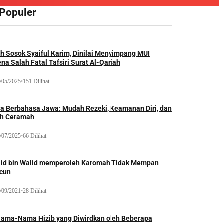
 Populer
ah Sosok Syaiful Karim, Dinilai Menyimpang MUI
na Salah Fatal Tafsiri Surat Al-Qariah
/05/2025
•
151 Dilihat
oa Berbahasa Jawa: Mudah Rezeki, Keamanan Diri, dan
ih Ceramah
/07/2025
•
66 Dilihat
lid bin Walid memperoleh Karomah Tidak Mempan
acun
/09/2021
•
28 Dilihat
Nama-Nama Hizib yang Diwirdkan oleh Beberapa