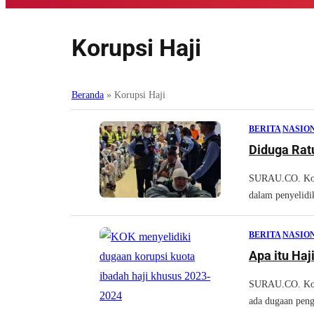
Korupsi Haji
Beranda
»
Korupsi Haji
BERITA
|
NASIO
Diduga Ratu
SURAU.CO. Komi
dalam penyelidik
BERITA
|
NASIO
Apa itu Haj
SURAU.CO. Kom
ada dugaan penge