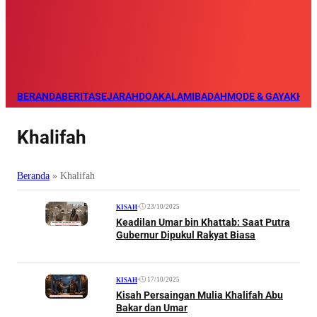
BERANDA
BERITA
SEJARAH
DOA
KALAM
IBADAH
MODE & GAYA
KHAZ
Khalifah
Beranda
»
Khalifah
•
23/10/2025
KISAH
Keadilan Umar bin Khattab: Saat Putra
Gubernur Dipukul Rakyat Biasa
•
17/10/2025
KISAH
Kisah Persaingan Mulia Khalifah Abu
Bakar dan Umar