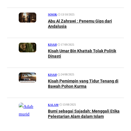
•
13/10/2025
SOSOK
Abu Al Zahrawi : Penemu Gips dari
Andalusia
•
17/09/2025
KISAH
Kisah Umar Bin Khattab Tolak Politik
Dinasti
•
24/08/2025
KISAH
Kisah Pemimpin yang Tidur Tenang di
Bawah Pohon Kurma
•
13/08/2025
KALAM
Bumi sebagai Sajadah: Menggali Etika
Pelestarian Alam dalam Islam