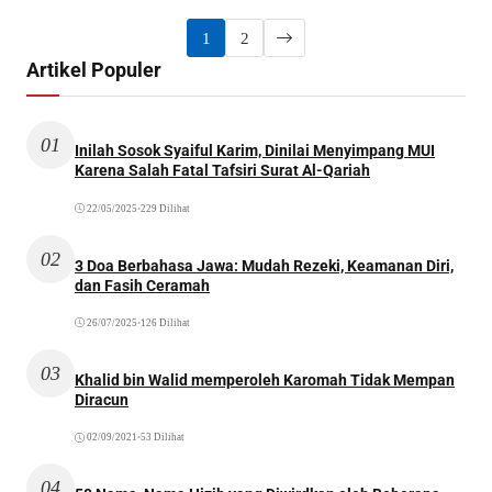
1
2
Artikel Populer
01
Inilah Sosok Syaiful Karim, Dinilai Menyimpang MUI
Karena Salah Fatal Tafsiri Surat Al-Qariah
22/05/2025
•
229 Dilihat
02
3 Doa Berbahasa Jawa: Mudah Rezeki, Keamanan Diri,
dan Fasih Ceramah
26/07/2025
•
126 Dilihat
03
Khalid bin Walid memperoleh Karomah Tidak Mempan
Diracun
02/09/2021
•
53 Dilihat
04