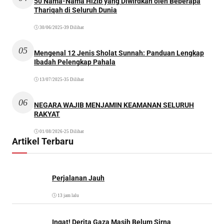
50 Nama-Nama Hizib yang Diwirdkan oleh Beberapa
Thariqah di Seluruh Dunia
30/06/2025
•
39 Dilihat
05
Mengenal 12 Jenis Sholat Sunnah: Panduan Lengkap
Ibadah Pelengkap Pahala
13/07/2025
•
35 Dilihat
06
NEGARA WAJIB MENJAMIN KEAMANAN SELURUH
RAKYAT
01/08/2026
•
25 Dilihat
Artikel Terbaru
Perjalanan Jauh
13 jam lalu
Ingat! Derita Gaza Masih Belum Sirna