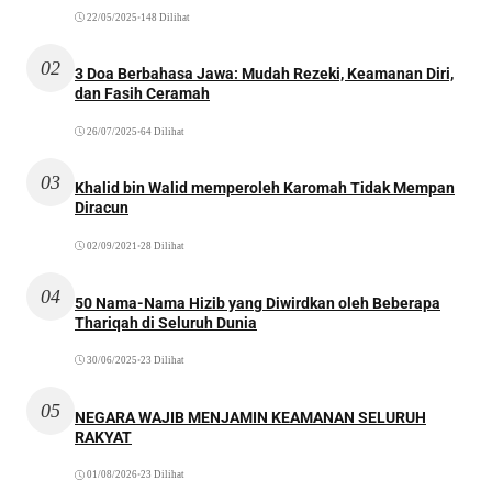
22/05/2025
•
148 Dilihat
02
3 Doa Berbahasa Jawa: Mudah Rezeki, Keamanan Diri,
dan Fasih Ceramah
26/07/2025
•
64 Dilihat
03
Khalid bin Walid memperoleh Karomah Tidak Mempan
Diracun
02/09/2021
•
28 Dilihat
04
50 Nama-Nama Hizib yang Diwirdkan oleh Beberapa
Thariqah di Seluruh Dunia
30/06/2025
•
23 Dilihat
05
NEGARA WAJIB MENJAMIN KEAMANAN SELURUH
RAKYAT
01/08/2026
•
23 Dilihat