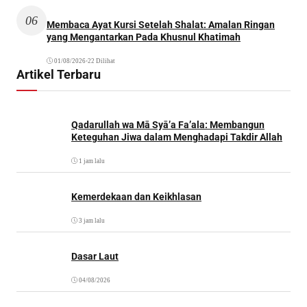
06
Membaca Ayat Kursi Setelah Shalat: Amalan Ringan
yang Mengantarkan Pada Khusnul Khatimah
01/08/2026
•
22 Dilihat
Artikel Terbaru
Qadarullah wa Mā Syā’a Fa’ala: Membangun
Keteguhan Jiwa dalam Menghadapi Takdir Allah
1 jam lalu
Kemerdekaan dan Keikhlasan
3 jam lalu
Dasar Laut
04/08/2026