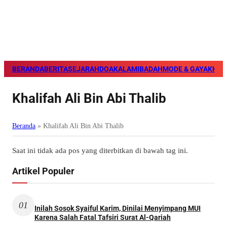
BERANDA
BERITA
SEJARAH
DOA
KALAM
IBADAH
MODE & GAYA
KHAZ
Khalifah Ali Bin Abi Thalib
Beranda
»
Khalifah Ali Bin Abi Thalib
Saat ini tidak ada pos yang diterbitkan di bawah tag ini.
Artikel Populer
01
Inilah Sosok Syaiful Karim, Dinilai Menyimpang MUI
Karena Salah Fatal Tafsiri Surat Al-Qariah