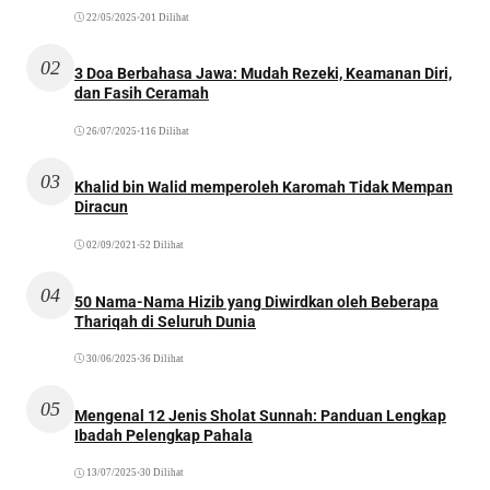
22/05/2025
•
201 Dilihat
02
3 Doa Berbahasa Jawa: Mudah Rezeki, Keamanan Diri,
dan Fasih Ceramah
26/07/2025
•
116 Dilihat
03
Khalid bin Walid memperoleh Karomah Tidak Mempan
Diracun
02/09/2021
•
52 Dilihat
04
50 Nama-Nama Hizib yang Diwirdkan oleh Beberapa
Thariqah di Seluruh Dunia
30/06/2025
•
36 Dilihat
05
Mengenal 12 Jenis Sholat Sunnah: Panduan Lengkap
Ibadah Pelengkap Pahala
13/07/2025
•
30 Dilihat