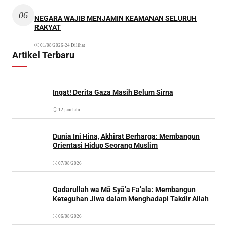
06
NEGARA WAJIB MENJAMIN KEAMANAN SELURUH
RAKYAT
01/08/2026
•
24 Dilihat
Artikel Terbaru
Ingat! Derita Gaza Masih Belum Sirna
12 jam lalu
Dunia Ini Hina, Akhirat Berharga: Membangun
Orientasi Hidup Seorang Muslim
07/08/2026
Qadarullah wa Mā Syā’a Fa’ala: Membangun
Keteguhan Jiwa dalam Menghadapi Takdir Allah
06/08/2026