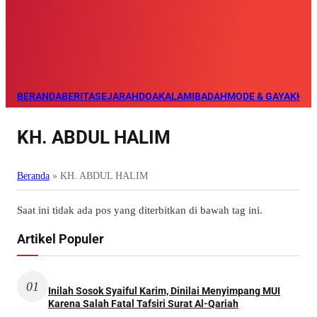
BERANDA
BERITA
SEJARAH
DOA
KALAM
IBADAH
MODE & GAYA
KHAZ
KH. ABDUL HALIM
Beranda
»
KH. ABDUL HALIM
Saat ini tidak ada pos yang diterbitkan di bawah tag ini.
Artikel Populer
01
Inilah Sosok Syaiful Karim, Dinilai Menyimpang MUI
Karena Salah Fatal Tafsiri Surat Al-Qariah