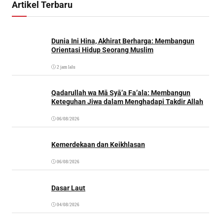
Artikel Terbaru
Dunia Ini Hina, Akhirat Berharga: Membangun
Orientasi Hidup Seorang Muslim
2 jam lalu
Qadarullah wa Mā Syā’a Fa’ala: Membangun
Keteguhan Jiwa dalam Menghadapi Takdir Allah
06/08/2026
Kemerdekaan dan Keikhlasan
06/08/2026
Dasar Laut
04/08/2026