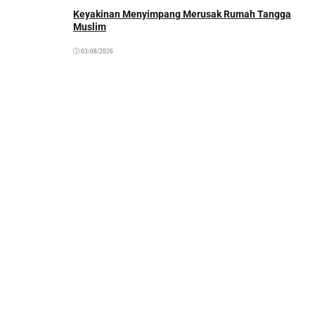
Keyakinan Menyimpang Merusak Rumah Tangga
Muslim
03/08/2026