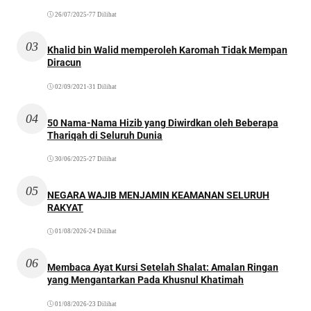
26/07/2025
•
77 Dilihat
03
Khalid bin Walid memperoleh Karomah Tidak Mempan
Diracun
02/09/2021
•
31 Dilihat
04
50 Nama-Nama Hizib yang Diwirdkan oleh Beberapa
Thariqah di Seluruh Dunia
30/06/2025
•
27 Dilihat
05
NEGARA WAJIB MENJAMIN KEAMANAN SELURUH
RAKYAT
01/08/2026
•
24 Dilihat
06
Membaca Ayat Kursi Setelah Shalat: Amalan Ringan
yang Mengantarkan Pada Khusnul Khatimah
01/08/2026
•
23 Dilihat