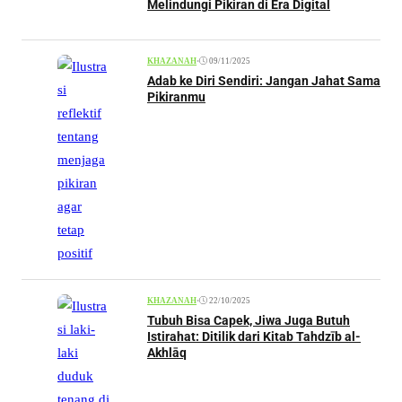
Melindungi Pikiran di Era Digital
•
09/11/2025
KHAZANAH
Adab ke Diri Sendiri: Jangan Jahat Sama
Pikiranmu
•
22/10/2025
KHAZANAH
Tubuh Bisa Capek, Jiwa Juga Butuh
Istirahat: Ditilik dari Kitab Tahdzīb al-
Akhlāq