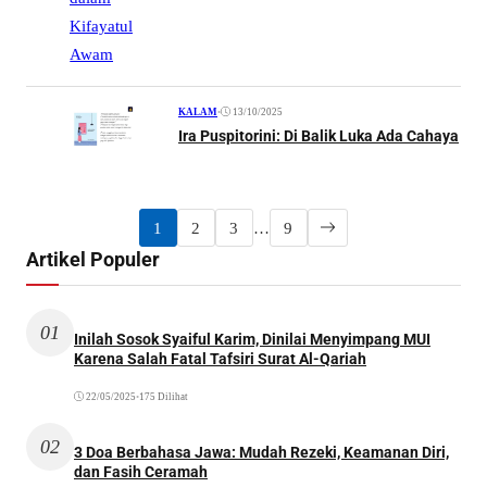
•
13/10/2025
KALAM
Ira Puspitorini: Di Balik Luka Ada Cahaya
1
2
3
…
9
Artikel Populer
01
Inilah Sosok Syaiful Karim, Dinilai Menyimpang MUI
Karena Salah Fatal Tafsiri Surat Al-Qariah
22/05/2025
•
175 Dilihat
02
3 Doa Berbahasa Jawa: Mudah Rezeki, Keamanan Diri,
dan Fasih Ceramah