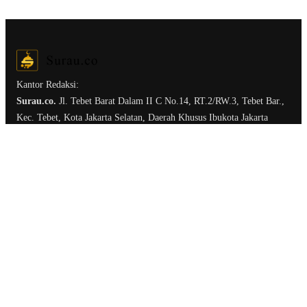
Kantor Redaksi:
Surau.co.
Jl. Tebet Barat Dalam II C No.14, RT.2/RW.3, Tebet Bar.,
Kec. Tebet, Kota Jakarta Selatan, Daerah Khusus Ibukota Jakarta
12810
Ruang Redaksi
Tentang Surau.co
Kirim Tulisan
Kerja Sama & Iklan
Term of Service
Privacy Policy
Follow Us: