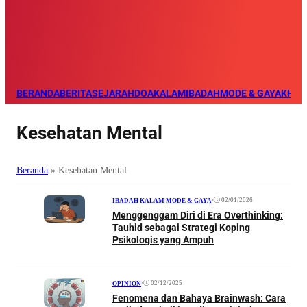
BERANDA
BERITA
SEJARAH
DOA
KALAM
IBADAH
MODE & GAYA
KHAZ
Kesehatan Mental
Beranda
»
Kesehatan Mental
•
02/01/2026
IBADAH
|
KALAM
|
MODE & GAYA
Menggenggam Diri di Era Overthinking:
Tauhid sebagai Strategi Koping
Psikologis yang Ampuh
•
02/12/2025
OPINION
Fenomena dan Bahaya Brainwash: Cara