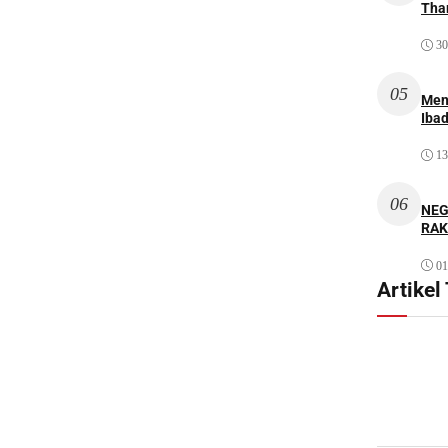
Thar
30
05
Men
Iba
13
06
NEG
RAK
01
Artikel