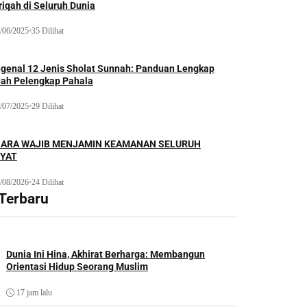
iqah di Seluruh Dunia
/06/2025
•
35 Dilihat
genal 12 Jenis Sholat Sunnah: Panduan Lengkap
dah Pelengkap Pahala
/07/2025
•
29 Dilihat
ARA WAJIB MENJAMIN KEAMANAN SELURUH
YAT
/08/2026
•
24 Dilihat
 Terbaru
Dunia Ini Hina, Akhirat Berharga: Membangun
Orientasi Hidup Seorang Muslim
17 jam lalu