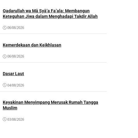
Qadarullah wa Mā Syā’a Fa’ala: Membangun
Keteguhan Jiwa dalam Menghadapi Takdir Allah
06/08/2026
Kemerdekaan dan Keikhlasan
06/08/2026
Dasar Laut
04/08/2026
Keyakinan Menyimpang Merusak Rumah Tangga
Muslim
03/08/2026