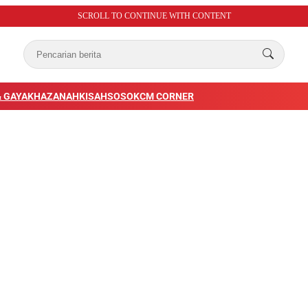
SCROLL TO CONTINUE WITH CONTENT
 GAYA
KHAZANAH
KISAH
SOSOK
CM CORNER