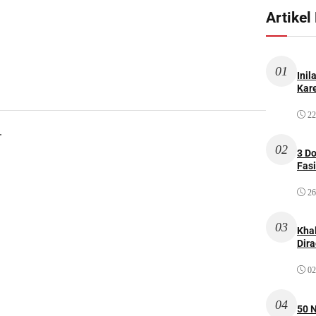
Artikel
01
Inil
Kare
22
.
02
3 D
Fas
26
03
Kha
Dir
02
04
50 