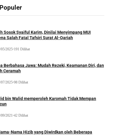
 Populer
ah Sosok Syaiful Karim, Dinilai Menyimpang MUI
na Salah Fatal Tafsiri Surat Al-Qariah
/05/2025
•
191 Dilihat
oa Berbahasa Jawa: Mudah Rezeki, Keamanan Diri, dan
ih Ceramah
/07/2025
•
98 Dilihat
lid bin Walid memperoleh Karomah Tidak Mempan
acun
/09/2021
•
42 Dilihat
Nama-Nama Hizib yang Diwirdkan oleh Beberapa