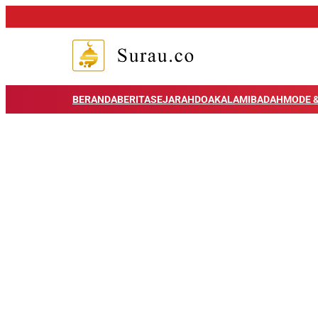
BERANDA
BERITA
SEJARAH
DOA
KALAM
IBADAH
MODE &