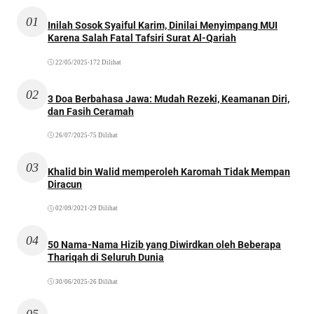
01
Inilah Sosok Syaiful Karim, Dinilai Menyimpang MUI
Karena Salah Fatal Tafsiri Surat Al-Qariah
22/05/2025
•
172 Dilihat
02
3 Doa Berbahasa Jawa: Mudah Rezeki, Keamanan Diri,
dan Fasih Ceramah
26/07/2025
•
75 Dilihat
03
Khalid bin Walid memperoleh Karomah Tidak Mempan
Diracun
02/09/2021
•
29 Dilihat
04
50 Nama-Nama Hizib yang Diwirdkan oleh Beberapa
Thariqah di Seluruh Dunia
30/06/2025
•
26 Dilihat
05