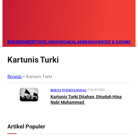
BERANDA
BERITA
SEJARAH
DOA
KALAM
IBADAH
MODE & GAYA
KHAZ
Kartunis Turki
Beranda
»
Kartunis Turki
•
02/07/2025
BERITA
|
INTERNASIONAL
Kartunis Turki Ditahan, Dituduh Hina
Nabi Muhammad
Artikel Populer