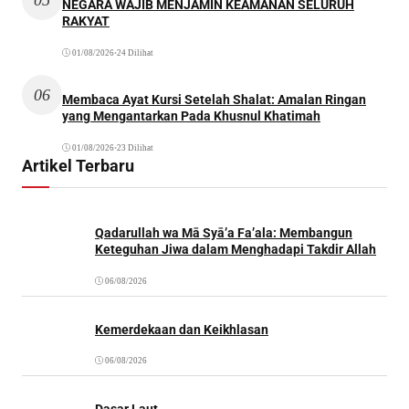
NEGARA WAJIB MENJAMIN KEAMANAN SELURUH
RAKYAT
01/08/2026
•
24 Dilihat
06
Membaca Ayat Kursi Setelah Shalat: Amalan Ringan
yang Mengantarkan Pada Khusnul Khatimah
01/08/2026
•
23 Dilihat
Artikel Terbaru
Qadarullah wa Mā Syā’a Fa’ala: Membangun
Keteguhan Jiwa dalam Menghadapi Takdir Allah
06/08/2026
Kemerdekaan dan Keikhlasan
06/08/2026
Dasar Laut