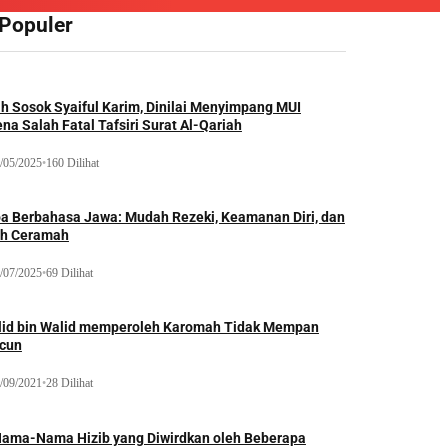
 Populer
ah Sosok Syaiful Karim, Dinilai Menyimpang MUI
na Salah Fatal Tafsiri Surat Al-Qariah
/05/2025
•
160 Dilihat
oa Berbahasa Jawa: Mudah Rezeki, Keamanan Diri, dan
ih Ceramah
/07/2025
•
69 Dilihat
lid bin Walid memperoleh Karomah Tidak Mempan
acun
/09/2021
•
28 Dilihat
Nama-Nama Hizib yang Diwirdkan oleh Beberapa