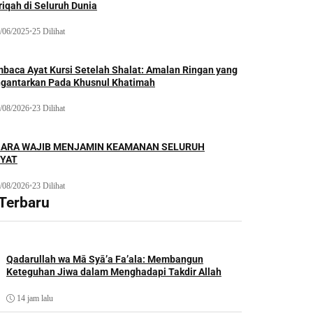
iqah di Seluruh Dunia
/06/2025
•
25 Dilihat
baca Ayat Kursi Setelah Shalat: Amalan Ringan yang
gantarkan Pada Khusnul Khatimah
/08/2026
•
23 Dilihat
ARA WAJIB MENJAMIN KEAMANAN SELURUH
YAT
/08/2026
•
23 Dilihat
 Terbaru
Qadarullah wa Mā Syā’a Fa’ala: Membangun
Keteguhan Jiwa dalam Menghadapi Takdir Allah
14 jam lalu