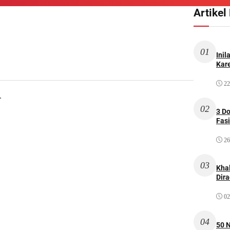
Artikel
01
Inil
Kare
22
.
02
3 D
Fas
26
03
Kha
Dir
02
04
50 