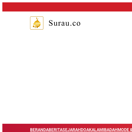
BERANDA
BERITA
SEJARAH
DOA
KALAM
IBADAH
MODE &