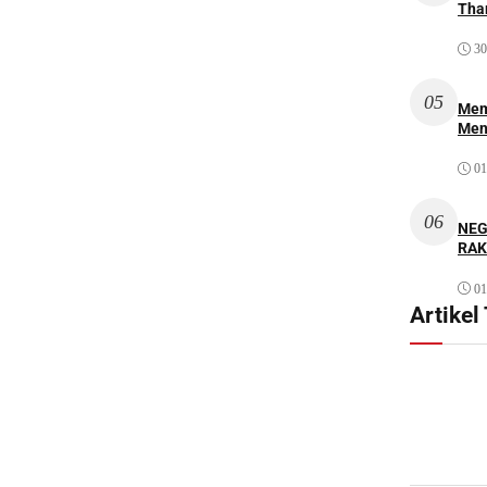
Thar
30
05
Mem
Men
01
06
NEG
RAK
01
Artikel