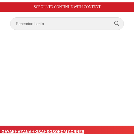
SCROLL TO CONTINUE WITH CONTENT
 GAYA
KHAZANAH
KISAH
SOSOK
CM CORNER