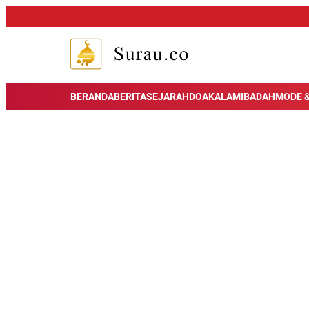
BERANDA
BERITA
SEJARAH
DOA
KALAM
IBADAH
MODE &