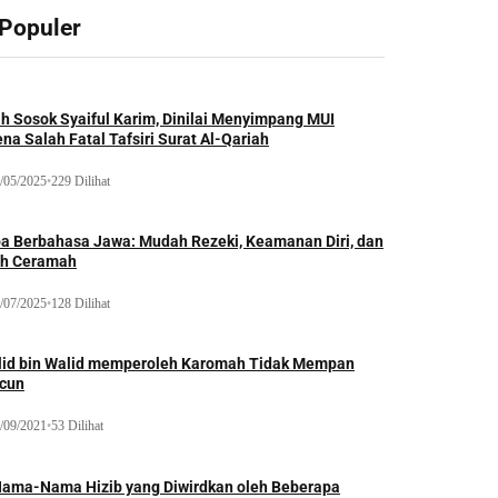
 Populer
ah Sosok Syaiful Karim, Dinilai Menyimpang MUI
na Salah Fatal Tafsiri Surat Al-Qariah
/05/2025
•
229 Dilihat
oa Berbahasa Jawa: Mudah Rezeki, Keamanan Diri, dan
ih Ceramah
/07/2025
•
128 Dilihat
lid bin Walid memperoleh Karomah Tidak Mempan
acun
/09/2021
•
53 Dilihat
Nama-Nama Hizib yang Diwirdkan oleh Beberapa