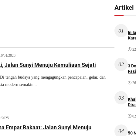
Artikel
01
Inil
Kare
22
10/01/2026
02
i, Jalan Sunyi Menuju Kemuliaan Sejati
3 D
Fas
tengah budaya yang mengagungkan pencapaian, gelar, dan
26
ia modern semakin...
03
Kha
Dir
02
2/2025
ha Empat Rakaat: Jalan Sunyi Menuju
04
50 