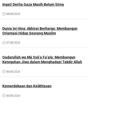
Ingat! Derita Gaza Masih Belum Sirna
08/08/2026
Dunia Ini Hina, Akhirat Berharga: Membangun
Orientasi Hidup Seorang Muslim
07/08/2026
Qadarullah wa Mā Syā’a Fa’ala: Membangun
Keteguhan Jiwa dalam Menghadapi Takdir Allah
06/08/2026
Kemerdekaan dan Keikhlasan
06/08/2026