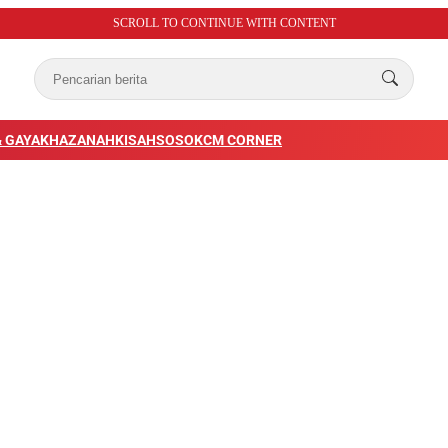
SCROLL TO CONTINUE WITH CONTENT
 GAYA
KHAZANAH
KISAH
SOSOK
CM CORNER