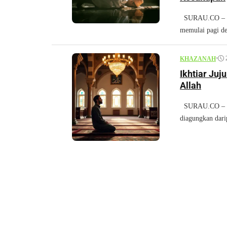
SURAU.CO – Di 
memulai pagi de
•
KHAZANAH
Ikhtiar Ju
Allah
SURAU.CO – Di t
diagungkan dari