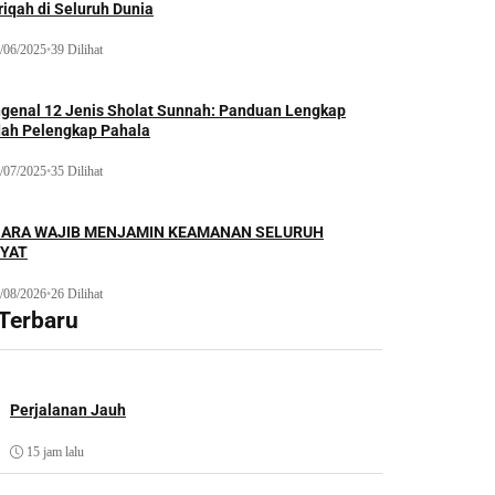
iqah di Seluruh Dunia
/06/2025
•
39 Dilihat
genal 12 Jenis Sholat Sunnah: Panduan Lengkap
dah Pelengkap Pahala
/07/2025
•
35 Dilihat
ARA WAJIB MENJAMIN KEAMANAN SELURUH
YAT
/08/2026
•
26 Dilihat
 Terbaru
Perjalanan Jauh
15 jam lalu