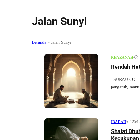
Jalan Sunyi
Beranda
»
Jalan Sunyi
•
KHAZANAH
Rendah Hat
SURAU.CO – Di 
pengaruh, manus
•
25/1
IBADAH
Shalat Dhu
Kecukupan