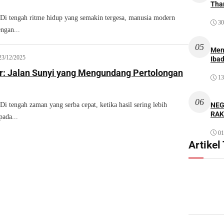
Thar
tengah ritme hidup yang semakin tergesa, manusia modern
30
ngan...
05
Men
23/12/2025
Iba
jur: Jalan Sunyi yang Mengundang Pertolongan
13
06
NEG
engah zaman yang serba cepat, ketika hasil sering lebih
RAK
pada...
01
Artikel