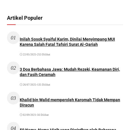
Artikel Populer
01
Inilah Sosok Syaiful Karim, Dinilai Menyimpang MUI
Karena Salah Fatal Tafsiri Surat Al-Qariah
22/05/2025
•
253 Dilihat
02
3 Doa Berbahasa Jawa: Mudah Rezeki, Keamanan Diri,
dan Fasih Ceramah
26/07/2025
•
135 Dilihat
03
Khalid bin Walid memperoleh Karomah Tidak Mempan
Diracun
02/09/2021
•
56 Dilihat
04
50 Nama-Nama Hizib yang Diwirdkan oleh Beberapa