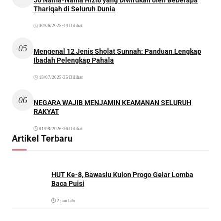
Thariqah di Seluruh Dunia
30/06/2025
•
44 Dilihat
05
Mengenal 12 Jenis Sholat Sunnah: Panduan Lengkap
Ibadah Pelengkap Pahala
13/07/2025
•
35 Dilihat
06
NEGARA WAJIB MENJAMIN KEAMANAN SELURUH
RAKYAT
01/08/2026
•
26 Dilihat
Artikel Terbaru
HUT Ke-8, Bawaslu Kulon Progo Gelar Lomba
Baca Puisi
2 jam lalu