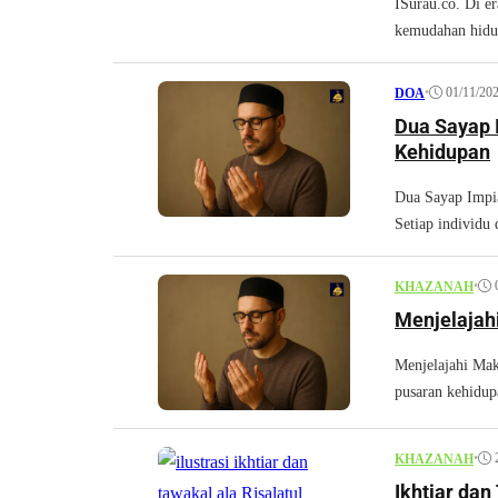
ISurau.co. Di er
kemudahan hidup
•
01/11/20
DOA
Dua Sayap 
Kehidupan
Dua Sayap Imp
Setiap individu 
•
KHAZANAH
Menjelajah
Menjelajahi Ma
pusaran kehidup
•
KHAZANAH
Ikhtiar dan