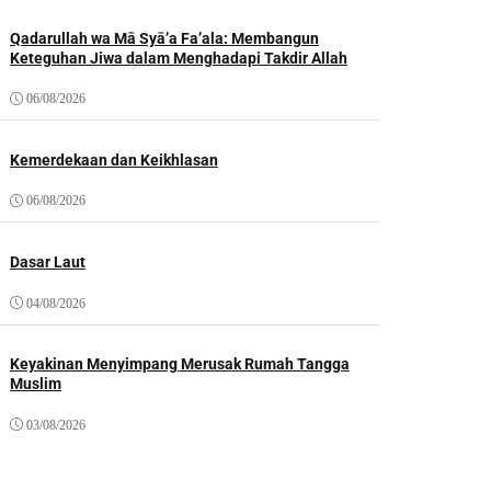
Qadarullah wa Mā Syā’a Fa’ala: Membangun
Keteguhan Jiwa dalam Menghadapi Takdir Allah
06/08/2026
Kemerdekaan dan Keikhlasan
06/08/2026
Dasar Laut
04/08/2026
Keyakinan Menyimpang Merusak Rumah Tangga
Muslim
03/08/2026