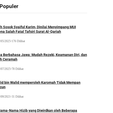
 Populer
ah Sosok Syaiful Karim, Dinilai Menyimpang MUI
na Salah Fatal Tafsiri Surat Al-Qariah
/05/2025
•
176 Dilihat
oa Berbahasa Jawa: Mudah Rezeki, Keamanan Diri, dan
ih Ceramah
/07/2025
•
78 Dilihat
lid bin Walid memperoleh Karomah Tidak Mempan
acun
/09/2021
•
31 Dilihat
Nama-Nama Hizib yang Diwirdkan oleh Beberapa