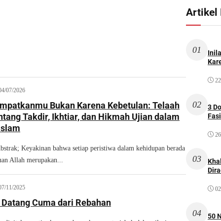
Artikel
01
Inil
Kare
22
04/07/2026
02
mpatkanmu Bukan Karena Kebetulan: Telaah
3 D
ntang Takdir, Ikhtiar, dan Hikmah Ujian dalam
Fas
Islam
26
trak; Keyakinan bahwa setiap peristiwa dalam kehidupan berada
03
uan Allah merupakan...
Kha
Dir
07/11/2025
02
 Datang Cuma dari Rebahan
04
50 