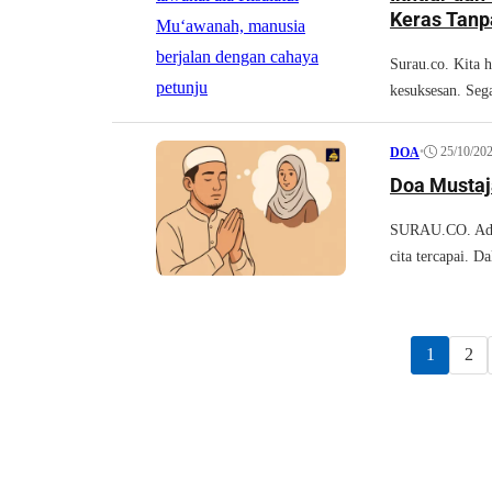
Keras Tanp
Surau.co. Kita h
kesuksesan. Sega
•
25/10/20
DOA
Doa Mustaj
SURAU.CO. Ada m
cita tercapai. D
1
2