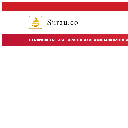
BERANDA
BERITA
SEJARAH
DOA
KALAM
IBADAH
MODE &