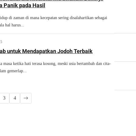
a Panik pada Hasil
idup di zaman di mana kecepatan sering disalahartikan sebagai
la hal harus...
25
ab untuk Mendapatkan Jodoh Terbaik
asa ketika hati terasa kosong, meski usia bertambah dan cita-
alam gemerlap...
3
4