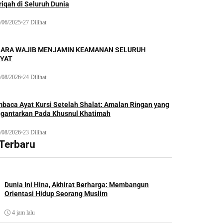
iqah di Seluruh Dunia
/06/2025
•
27 Dilihat
ARA WAJIB MENJAMIN KEAMANAN SELURUH
YAT
/08/2026
•
24 Dilihat
baca Ayat Kursi Setelah Shalat: Amalan Ringan yang
gantarkan Pada Khusnul Khatimah
/08/2026
•
23 Dilihat
 Terbaru
Dunia Ini Hina, Akhirat Berharga: Membangun
Orientasi Hidup Seorang Muslim
4 jam lalu