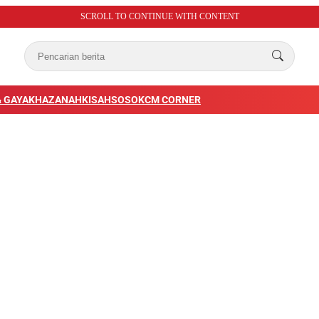
SCROLL TO CONTINUE WITH CONTENT
 GAYA
KHAZANAH
KISAH
SOSOK
CM CORNER