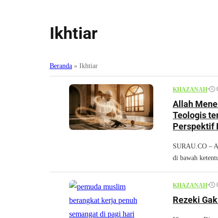
Ikhtiar
Beranda
»
Ikhtiar
•
KHAZANAH
Allah Mene
Teologis te
Perspektif 
SURAU.CO – Abs
di bawah ketent
•
KHAZANAH
Rezeki Gak