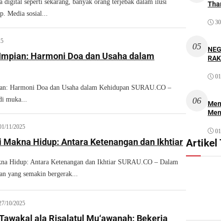
a digital seperti sekarang, banyak orang terjebak dalam ilusi
Thar
. Media sosial...
30
25
05
NEG
Impian: Harmoni Doa dan Usaha dalam
RAK
01
ian: Harmoni Doa dan Usaha dalam Kehidupan SURAU.CO –
di muka...
06
Mem
Men
01/11/2025
01
i Makna Hidup: Antara Ketenangan dan Ikhtiar
Artikel
kna Hidup: Antara Ketenangan dan Ikhtiar SURAU.CO – Dalam
an yang semakin bergerak...
27/10/2025
 Tawakal ala Risalatul Mu‘awanah: Bekerja