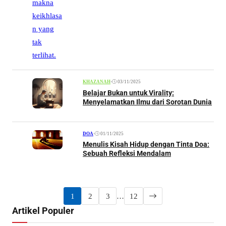
•
03/11/2025
KHAZANAH
Belajar Bukan untuk Virality:
Menyelamatkan Ilmu dari Sorotan Dunia
•
01/11/2025
DOA
Menulis Kisah Hidup dengan Tinta Doa:
Sebuah Refleksi Mendalam
1
2
3
…
12
Artikel Populer