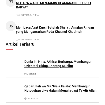
05
NEGARA WAJIB MENJAMIN KEAMANAN SELURUH
RAKYAT
01/08/2026
•
24 Dilihat
06
Membaca Ayat Kursi Setelah Shalat: Amalan Ringan
yang Mengantarkan Pada Khusnul Khatimah
01/08/2026
•
23 Dilihat
Artikel Terbaru
Dunia Ini Hina, Akhirat Berharga: Membangun
Orientasi Hidup Seorang Muslim
2 jam lalu
Qadarullah wa Mā Syā’a Fa’ala: Membangun
Keteguhan Jiwa dalam Menghadapi Takdir Allah
06/08/2026