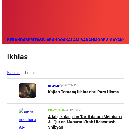
BERANDA
BERITA
SEJARAH
DOA
KALAM
IBADAH
MODE & GAYA
KHAZ
Ikhlas
Beranda
»
Ikhlas
•
10/12/2025
IBADAH
Kajian Tentang Ikhlas dari Para Ulama
•
23/11/2025
KHAZANAH
Adab, Ikhlas, dan Tartil dalam Membaca
Al-Qur’an Menurut Kitab Hidayatush
Shibyan