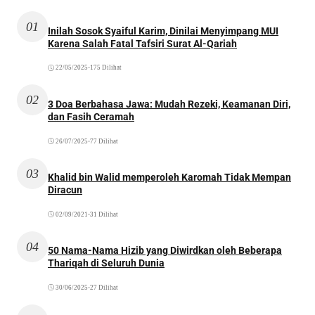
01
Inilah Sosok Syaiful Karim, Dinilai Menyimpang MUI
Karena Salah Fatal Tafsiri Surat Al-Qariah
22/05/2025
•
175 Dilihat
02
3 Doa Berbahasa Jawa: Mudah Rezeki, Keamanan Diri,
dan Fasih Ceramah
26/07/2025
•
77 Dilihat
03
Khalid bin Walid memperoleh Karomah Tidak Mempan
Diracun
02/09/2021
•
31 Dilihat
04
50 Nama-Nama Hizib yang Diwirdkan oleh Beberapa
Thariqah di Seluruh Dunia
30/06/2025
•
27 Dilihat