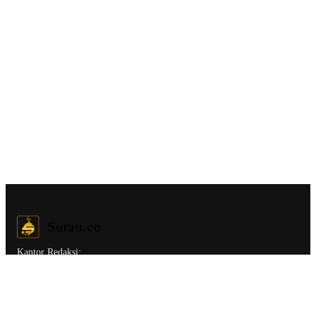
Kantor Redaksi:
Surau.co.
Jl. Tebet Barat Dalam II C No.14, RT.2/RW.3, Tebet Bar.,
Kec. Tebet, Kota Jakarta Selatan, Daerah Khusus Ibukota Jakarta
12810