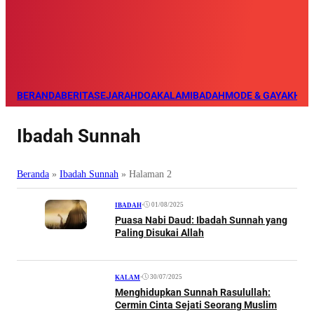
BERANDA
BERITA
SEJARAH
DOA
KALAM
IBADAH
MODE & GAYA
KHAZ
Ibadah Sunnah
Beranda
»
Ibadah Sunnah
»
Halaman 2
•
01/08/2025
IBADAH
Puasa Nabi Daud: Ibadah Sunnah yang
Paling Disukai Allah
•
30/07/2025
KALAM
Menghidupkan Sunnah Rasulullah:
Cermin Cinta Sejati Seorang Muslim