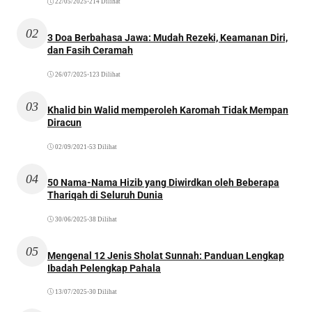
22/05/2025
•
214 Dilihat
02
3 Doa Berbahasa Jawa: Mudah Rezeki, Keamanan Diri,
dan Fasih Ceramah
26/07/2025
•
123 Dilihat
03
Khalid bin Walid memperoleh Karomah Tidak Mempan
Diracun
02/09/2021
•
53 Dilihat
04
50 Nama-Nama Hizib yang Diwirdkan oleh Beberapa
Thariqah di Seluruh Dunia
30/06/2025
•
38 Dilihat
05
Mengenal 12 Jenis Sholat Sunnah: Panduan Lengkap
Ibadah Pelengkap Pahala
13/07/2025
•
30 Dilihat