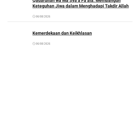
Qadarullah wa Mā Syā’a Fa’ala: Membangun
Keteguhan Jiwa dalam Menghadapi Takdir Allah
06/08/2026
Kemerdekaan dan Keikhlasan
06/08/2026