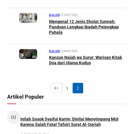
•
13/07/2025
KALAM
Mengenal 12 Jenis Sholat Sunnah:
Panduan Lengkap Ibadah Pelengkap
Pahala
•
04/07/2025
KALAM
Kanzun Najah wa Surur: Warisan Kitab
Doa dari Ulama Kudus
1
2
Artikel Populer
01
Inilah Sosok Syaiful Karim, Dinilai Menyimpang MUI
Karena Salah Fatal Tafsiri Surat Al-Qariah