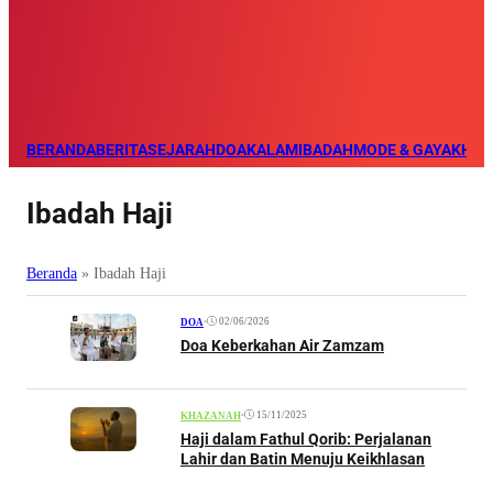
BERANDA
BERITA
SEJARAH
DOA
KALAM
IBADAH
MODE & GAYA
KHAZ
Ibadah Haji
Beranda
»
Ibadah Haji
•
02/06/2026
DOA
Doa Keberkahan Air Zamzam
•
15/11/2025
KHAZANAH
Haji dalam Fathul Qorib: Perjalanan
Lahir dan Batin Menuju Keikhlasan