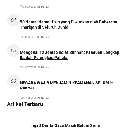
02/09/2021
•
51 Dilihat
04
50 Nama-Nama Hizib yang Diwirdkan oleh Beberapa
Thariqah di Seluruh Dunia
30/06/2025
•
35 Dilihat
05
Mengenal 12 Jenis Sholat Sunnah: Panduan Lengkap
Ibadah Pelengkap Pahala
13/07/2025
•
29 Dilihat
06
NEGARA WAJIB MENJAMIN KEAMANAN SELURUH
RAKYAT
01/08/2026
•
24 Dilihat
Artikel Terbaru
Ingat! Derita Gaza Masih Belum Sirna