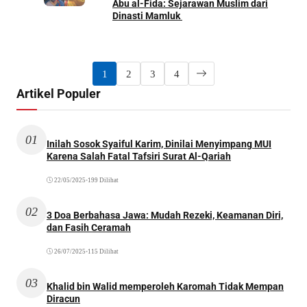
Abu al-Fida: Sejarawan Muslim dari
Dinasti Mamluk
1
2
3
4
Artikel Populer
01
Inilah Sosok Syaiful Karim, Dinilai Menyimpang MUI
Karena Salah Fatal Tafsiri Surat Al-Qariah
22/05/2025
•
199 Dilihat
02
3 Doa Berbahasa Jawa: Mudah Rezeki, Keamanan Diri,
dan Fasih Ceramah
26/07/2025
•
115 Dilihat
03
Khalid bin Walid memperoleh Karomah Tidak Mempan
Diracun