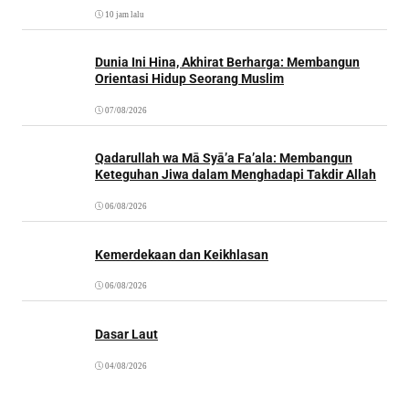
10 jam lalu
Dunia Ini Hina, Akhirat Berharga: Membangun
Orientasi Hidup Seorang Muslim
07/08/2026
Qadarullah wa Mā Syā’a Fa’ala: Membangun
Keteguhan Jiwa dalam Menghadapi Takdir Allah
06/08/2026
Kemerdekaan dan Keikhlasan
06/08/2026
Dasar Laut
04/08/2026