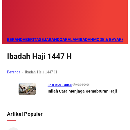
BERANDA
BERITA
SEJARAH
DOA
KALAM
IBADAH
MODE & GAYA
KHAZ
Ibadah Haji 1447 H
Beranda
»
Ibadah Haji 1447 H
•
02/06/2026
HAJI DAN UMROH
Inilah Cara Menjaga Kemabruran Haji
Artikel Populer