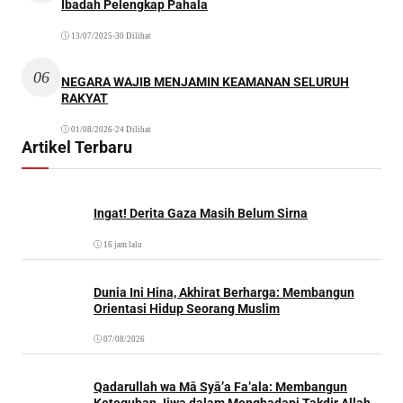
Ibadah Pelengkap Pahala
13/07/2025
•
30 Dilihat
06
NEGARA WAJIB MENJAMIN KEAMANAN SELURUH
RAKYAT
01/08/2026
•
24 Dilihat
Artikel Terbaru
Ingat! Derita Gaza Masih Belum Sirna
16 jam lalu
Dunia Ini Hina, Akhirat Berharga: Membangun
Orientasi Hidup Seorang Muslim
07/08/2026
Qadarullah wa Mā Syā’a Fa’ala: Membangun
Keteguhan Jiwa dalam Menghadapi Takdir Allah