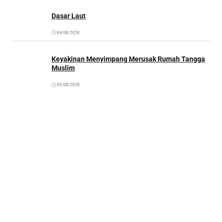
Dasar Laut
04/08/2026
Keyakinan Menyimpang Merusak Rumah Tangga
Muslim
03/08/2026