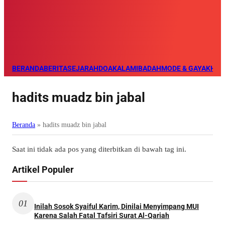
BERANDA
BERITA
SEJARAH
DOA
KALAM
IBADAH
MODE & GAYA
KHAZ
hadits muadz bin jabal
Beranda
»
hadits muadz bin jabal
Saat ini tidak ada pos yang diterbitkan di bawah tag ini.
Artikel Populer
01
Inilah Sosok Syaiful Karim, Dinilai Menyimpang MUI
Karena Salah Fatal Tafsiri Surat Al-Qariah