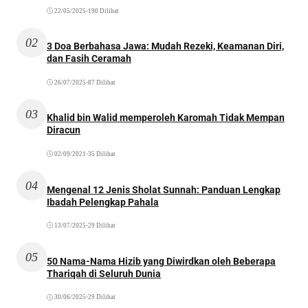
22/05/2025
•
190 Dilihat
02
3 Doa Berbahasa Jawa: Mudah Rezeki, Keamanan Diri,
dan Fasih Ceramah
26/07/2025
•
87 Dilihat
03
Khalid bin Walid memperoleh Karomah Tidak Mempan
Diracun
02/09/2021
•
35 Dilihat
04
Mengenal 12 Jenis Sholat Sunnah: Panduan Lengkap
Ibadah Pelengkap Pahala
13/07/2025
•
29 Dilihat
05
50 Nama-Nama Hizib yang Diwirdkan oleh Beberapa
Thariqah di Seluruh Dunia
30/06/2025
•
29 Dilihat