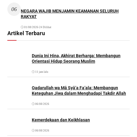
06
NEGARA WAJIB MENJAMIN KEAMANAN SELURUH
RAKYAT
01/08/2026
•
24 Dilihat
Artikel Terbaru
Dunia Ini Hina, Akhirat Berharga: Membangun
Orientasi Hidup Seorang Muslim
11 jam lalu
Qadarullah wa Mā Syā’a Fa’ala: Membangun
Keteguhan Jiwa dalam Menghadapi Takdir Allah
06/08/2026
Kemerdekaan dan Keikhlasan
06/08/2026