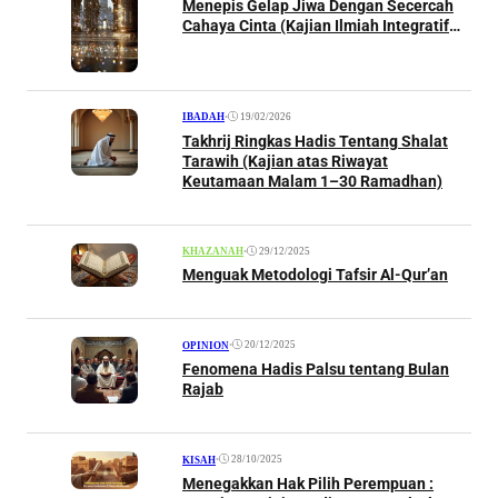
Menepis Gelap Jiwa Dengan Secercah
Cahaya Cinta (Kajian Ilmiah Integratif
antara Perspektif Al-Qur’an, Hadis, dan
Refleksi Spiritual)
•
19/02/2026
IBADAH
Takhrij Ringkas Hadis Tentang Shalat
Tarawih (Kajian atas Riwayat
Keutamaan Malam 1–30 Ramadhan)
•
29/12/2025
KHAZANAH
Menguak Metodologi Tafsir Al-Qur’an
•
20/12/2025
OPINION
Fenomena Hadis Palsu tentang Bulan
Rajab
•
28/10/2025
KISAH
Menegakkan Hak Pilih Perempuan :