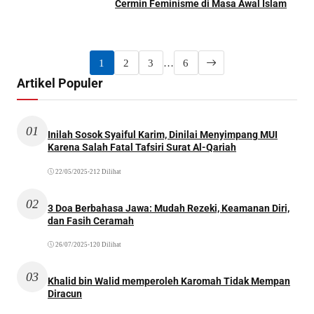
Cermin Feminisme di Masa Awal Islam
1
2
3
…
6
Artikel Populer
01
Inilah Sosok Syaiful Karim, Dinilai Menyimpang MUI
Karena Salah Fatal Tafsiri Surat Al-Qariah
22/05/2025
•
212 Dilihat
02
3 Doa Berbahasa Jawa: Mudah Rezeki, Keamanan Diri,
dan Fasih Ceramah
26/07/2025
•
120 Dilihat
03
Khalid bin Walid memperoleh Karomah Tidak Mempan
Diracun