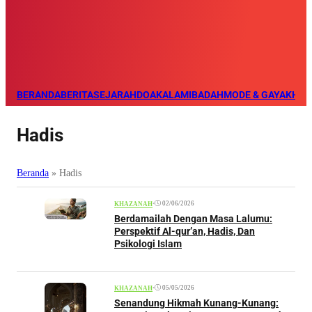
BERANDA
BERITA
SEJARAH
DOA
KALAM
IBADAH
MODE & GAYA
KHAZ
Hadis
Beranda
»
Hadis
•
02/06/2026
KHAZANAH
Berdamailah Dengan Masa Lalumu:
Perspektif Al-qur’an, Hadis, Dan
Psikologi Islam
•
05/05/2026
KHAZANAH
Senandung Hikmah Kunang-Kunang: