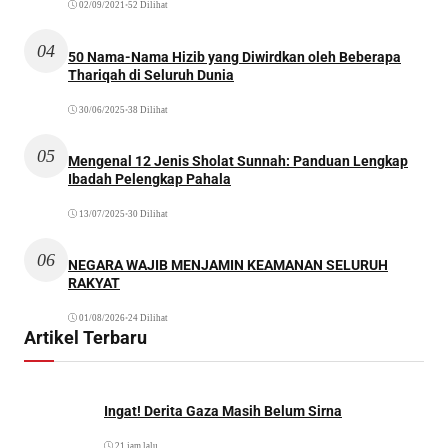
02/09/2021
•
52 Dilihat
04
50 Nama-Nama Hizib yang Diwirdkan oleh Beberapa
Thariqah di Seluruh Dunia
30/06/2025
•
38 Dilihat
05
Mengenal 12 Jenis Sholat Sunnah: Panduan Lengkap
Ibadah Pelengkap Pahala
13/07/2025
•
30 Dilihat
06
NEGARA WAJIB MENJAMIN KEAMANAN SELURUH
RAKYAT
01/08/2026
•
24 Dilihat
Artikel Terbaru
Ingat! Derita Gaza Masih Belum Sirna
21 jam lalu