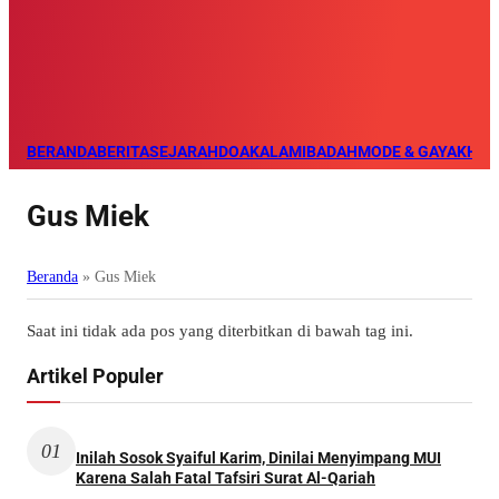
BERANDA
BERITA
SEJARAH
DOA
KALAM
IBADAH
MODE & GAYA
KHAZ
Gus Miek
Beranda
»
Gus Miek
Saat ini tidak ada pos yang diterbitkan di bawah tag ini.
Artikel Populer
01
Inilah Sosok Syaiful Karim, Dinilai Menyimpang MUI
Karena Salah Fatal Tafsiri Surat Al-Qariah