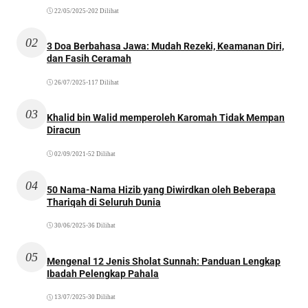
22/05/2025
•
202 Dilihat
02
3 Doa Berbahasa Jawa: Mudah Rezeki, Keamanan Diri,
dan Fasih Ceramah
26/07/2025
•
117 Dilihat
03
Khalid bin Walid memperoleh Karomah Tidak Mempan
Diracun
02/09/2021
•
52 Dilihat
04
50 Nama-Nama Hizib yang Diwirdkan oleh Beberapa
Thariqah di Seluruh Dunia
30/06/2025
•
36 Dilihat
05
Mengenal 12 Jenis Sholat Sunnah: Panduan Lengkap
Ibadah Pelengkap Pahala
13/07/2025
•
30 Dilihat