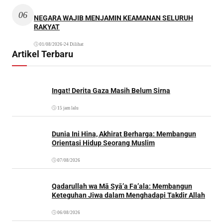
06
NEGARA WAJIB MENJAMIN KEAMANAN SELURUH
RAKYAT
01/08/2026
•
24 Dilihat
Artikel Terbaru
Ingat! Derita Gaza Masih Belum Sirna
15 jam lalu
Dunia Ini Hina, Akhirat Berharga: Membangun
Orientasi Hidup Seorang Muslim
07/08/2026
Qadarullah wa Mā Syā’a Fa’ala: Membangun
Keteguhan Jiwa dalam Menghadapi Takdir Allah
06/08/2026