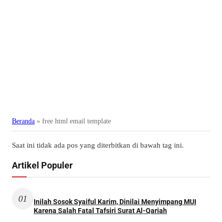
Beranda
»
free html email template
Saat ini tidak ada pos yang diterbitkan di bawah tag ini.
Artikel Populer
01
Inilah Sosok Syaiful Karim, Dinilai Menyimpang MUI
Karena Salah Fatal Tafsiri Surat Al-Qariah