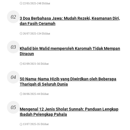
22/05/2025
•
248 Dilihat
02
3 Doa Berbahasa Jawa: Mudah Rezeki, Keamanan Diri,
dan Fasih Ceramah
26/07/2025
•
134 Dilihat
03
Khalid bin Walid memperoleh Karomah Tidak Mempan
Diracun
02/09/2021
•
56 Dilihat
04
50 Nama-Nama Hizib yang Diwirdkan oleh Beberapa
Thariqah di Seluruh Dunia
30/06/2025
•
44 Dilihat
05
Mengenal 12 Jenis Sholat Sunnah: Panduan Lengkap
Ibadah Pelengkap Pahala
13/07/2025
•
35 Dilihat