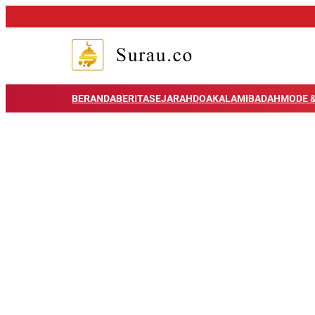
BERANDA
BERITA
SEJARAH
DOA
KALAM
IBADAH
MODE &