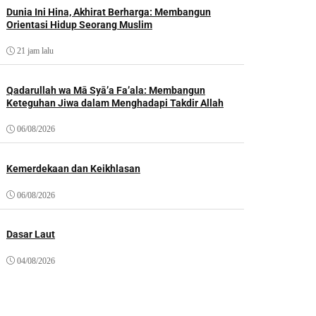
Dunia Ini Hina, Akhirat Berharga: Membangun
Orientasi Hidup Seorang Muslim
21 jam lalu
Qadarullah wa Mā Syā’a Fa’ala: Membangun
Keteguhan Jiwa dalam Menghadapi Takdir Allah
06/08/2026
Kemerdekaan dan Keikhlasan
06/08/2026
Dasar Laut
04/08/2026