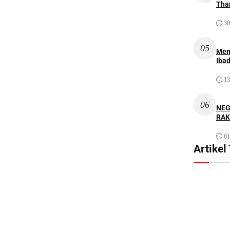
Thar
30
05
Men
Iba
13
06
NEG
RAK
01
Artikel