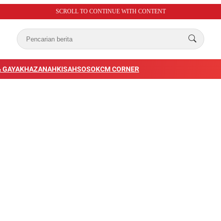
SCROLL TO CONTINUE WITH CONTENT
 GAYA
KHAZANAH
KISAH
SOSOK
CM CORNER