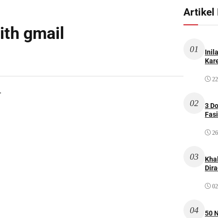
Artikel
ith gmail
01
Inil
Kare
22
.
02
3 D
Fas
26
03
Kha
Dir
02
04
50 