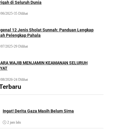
iqah di Seluruh Dunia
/06/2025
•
35 Dilihat
genal 12 Jenis Sholat Sunnah: Panduan Lengkap
dah Pelengkap Pahala
/07/2025
•
29 Dilihat
ARA WAJIB MENJAMIN KEAMANAN SELURUH
YAT
/08/2026
•
24 Dilihat
 Terbaru
Ingat! Derita Gaza Masih Belum Sirna
2 jam lalu