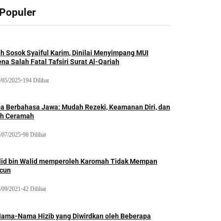
 Populer
ah Sosok Syaiful Karim, Dinilai Menyimpang MUI
na Salah Fatal Tafsiri Surat Al-Qariah
/05/2025
•
194 Dilihat
oa Berbahasa Jawa: Mudah Rezeki, Keamanan Diri, dan
ih Ceramah
/07/2025
•
98 Dilihat
lid bin Walid memperoleh Karomah Tidak Mempan
acun
/09/2021
•
42 Dilihat
Nama-Nama Hizib yang Diwirdkan oleh Beberapa