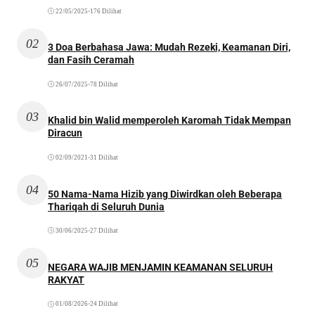
22/05/2025
•
176 Dilihat
02
3 Doa Berbahasa Jawa: Mudah Rezeki, Keamanan Diri,
dan Fasih Ceramah
26/07/2025
•
78 Dilihat
03
Khalid bin Walid memperoleh Karomah Tidak Mempan
Diracun
02/09/2021
•
31 Dilihat
04
50 Nama-Nama Hizib yang Diwirdkan oleh Beberapa
Thariqah di Seluruh Dunia
30/06/2025
•
27 Dilihat
05
NEGARA WAJIB MENJAMIN KEAMANAN SELURUH
RAKYAT
01/08/2026
•
24 Dilihat