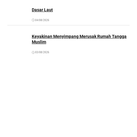
Dasar Laut
04/08/2026
Keyakinan Menyimpang Merusak Rumah Tangga
Muslim
03/08/2026