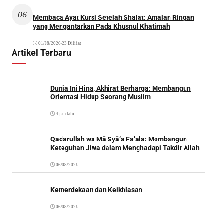
06
Membaca Ayat Kursi Setelah Shalat: Amalan Ringan
yang Mengantarkan Pada Khusnul Khatimah
01/08/2026
•
23 Dilihat
Artikel Terbaru
Dunia Ini Hina, Akhirat Berharga: Membangun
Orientasi Hidup Seorang Muslim
4 jam lalu
Qadarullah wa Mā Syā’a Fa’ala: Membangun
Keteguhan Jiwa dalam Menghadapi Takdir Allah
06/08/2026
Kemerdekaan dan Keikhlasan
06/08/2026