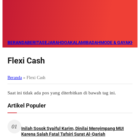
BERANDA
BERITA
SEJARAH
DOA
KALAM
IBADAH
MODE & GAYA
KHAZ
Flexi Cash
Beranda
»
Flexi Cash
Saat ini tidak ada pos yang diterbitkan di bawah tag ini.
Artikel Populer
01
Inilah Sosok Syaiful Karim, Dinilai Menyimpang MUI
Karena Salah Fatal Tafsiri Surat Al-Qariah