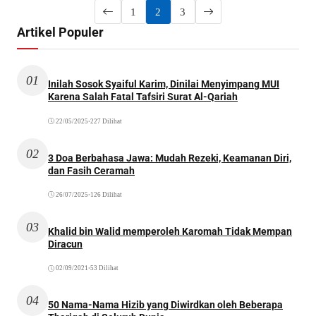
1
2
3
Artikel Populer
01
Inilah Sosok Syaiful Karim, Dinilai Menyimpang MUI
Karena Salah Fatal Tafsiri Surat Al-Qariah
22/05/2025
•
227 Dilihat
02
3 Doa Berbahasa Jawa: Mudah Rezeki, Keamanan Diri,
dan Fasih Ceramah
26/07/2025
•
126 Dilihat
03
Khalid bin Walid memperoleh Karomah Tidak Mempan
Diracun
02/09/2021
•
53 Dilihat
04
50 Nama-Nama Hizib yang Diwirdkan oleh Beberapa