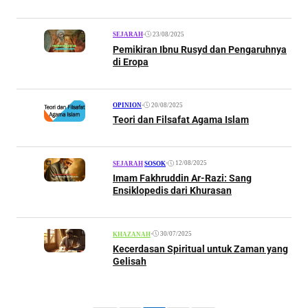
•
23/08/2025
SEJARAH
Pemikiran Ibnu Rusyd dan Pengaruhnya
di Eropa
•
20/08/2025
OPINION
Teori dan Filsafat Agama Islam
•
12/08/2025
SEJARAH
|
SOSOK
Imam Fakhruddin Ar-Razi: Sang
Ensiklopedis dari Khurasan
•
30/07/2025
KHAZANAH
Kecerdasan Spiritual untuk Zaman yang
Gelisah