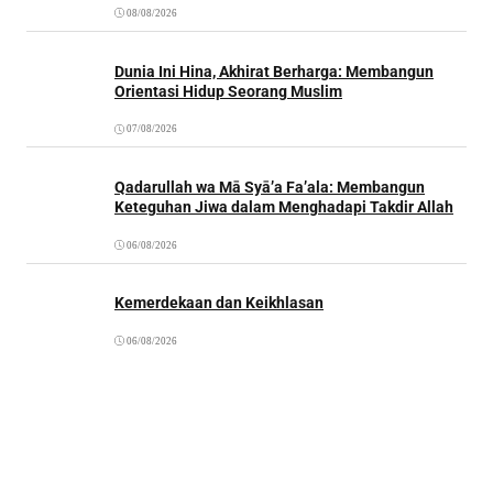
08/08/2026
Dunia Ini Hina, Akhirat Berharga: Membangun
Orientasi Hidup Seorang Muslim
07/08/2026
Qadarullah wa Mā Syā’a Fa’ala: Membangun
Keteguhan Jiwa dalam Menghadapi Takdir Allah
06/08/2026
Kemerdekaan dan Keikhlasan
06/08/2026