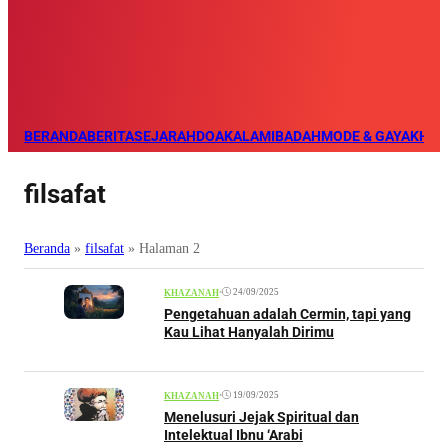
BERANDA
BERITA
SEJARAH
DOA
KALAM
IBADAH
MODE & GAYA
KHAZ
filsafat
Beranda
»
filsafat
»
Halaman 2
•
24/09/2025
KHAZANAH
Pengetahuan adalah Cermin, tapi yang
Kau Lihat Hanyalah Dirimu
•
19/09/2025
KHAZANAH
Menelusuri Jejak Spiritual dan
Intelektual Ibnu ‘Arabi