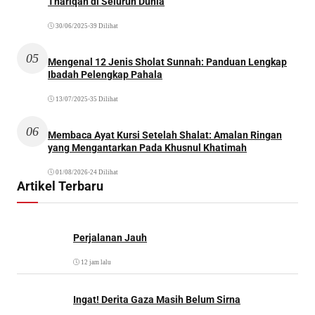
Thariqah di Seluruh Dunia
30/06/2025
•
39 Dilihat
05
Mengenal 12 Jenis Sholat Sunnah: Panduan Lengkap
Ibadah Pelengkap Pahala
13/07/2025
•
35 Dilihat
06
Membaca Ayat Kursi Setelah Shalat: Amalan Ringan
yang Mengantarkan Pada Khusnul Khatimah
01/08/2026
•
24 Dilihat
Artikel Terbaru
Perjalanan Jauh
12 jam lalu
Ingat! Derita Gaza Masih Belum Sirna