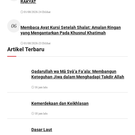
RAKYAT
01/08/2026
•
24 Dilihat
06
Membaca Ayat Kursi Setelah Shalat: Amalan Ringan
yang Mengantarkan Pada Khusnul Khatimah
01/08/2026
•
23 Dilihat
Artikel Terbaru
Qadarullah wa Mā Syā’a Fa’ala: Membangun
Keteguhan Jiwa dalam Menghadapi Takdir Allah
16 jam lalu
Kemerdekaan dan Keikhlasan
18 jam lalu
Dasar Laut