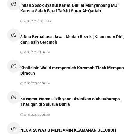
01
Inilah Sosok Syaiful Karim, Dinilai Menyimpang MUI
Karena Salah Fatal Tafsiri Surat Al-Qariah
22/05/2025
•
160 Dilihat
02
3 Doa Berbahasa Jawa: Mudah Rezeki, Keamanan Diri,
dan Fasih Ceramah
26/07/2025
•
71 Dilihat
03
Khalid bin Walid memperoleh Karomah Tidak Mempan
Diracun
02/09/2021
•
28 Dilihat
04
50 Nama-Nama Hizib yang Diwirdkan oleh Beberapa
Thariqah di Seluruh Dunia
30/06/2025
•
25 Dilihat
05
NEGARA WAJIB MENJAMIN KEAMANAN SELURUH