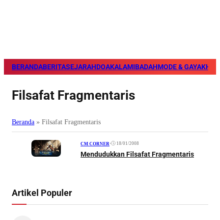
BERANDA
BERITA
SEJARAH
DOA
KALAM
IBADAH
MODE & GAYA
KHAZ
Filsafat Fragmentaris
Beranda
»
Filsafat Fragmentaris
•
18/01/2008
CM CORNER
Mendudukkan Filsafat Fragmentaris
Artikel Populer