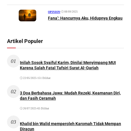
•
08/09/2025
OPINION
Fana’: Hancurnya Aku, Hidupnya Engkau
Artikel Populer
01
Inilah Sosok Syaiful Karim, Dinilai Menyimpang MUI
Karena Salah Fatal Tafsiri Surat Al-Qariah
22/05/2025
•
151 Dilihat
02
3 Doa Berbahasa Jawa: Mudah Rezeki, Keamanan Diri,
dan Fasih Ceramah
26/07/2025
•
65 Dilihat
03
Khalid bin Walid memperoleh Karomah Tidak Mempan
Diracun