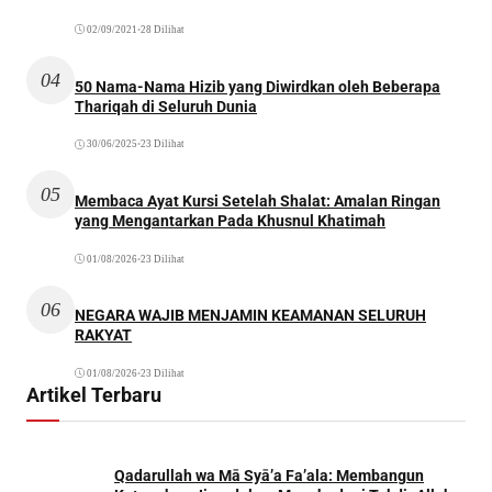
02/09/2021
•
28 Dilihat
04
50 Nama-Nama Hizib yang Diwirdkan oleh Beberapa
Thariqah di Seluruh Dunia
30/06/2025
•
23 Dilihat
05
Membaca Ayat Kursi Setelah Shalat: Amalan Ringan
yang Mengantarkan Pada Khusnul Khatimah
01/08/2026
•
23 Dilihat
06
NEGARA WAJIB MENJAMIN KEAMANAN SELURUH
RAKYAT
01/08/2026
•
23 Dilihat
Artikel Terbaru
Qadarullah wa Mā Syā’a Fa’ala: Membangun