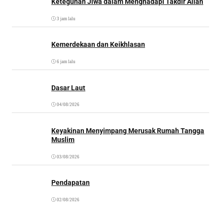
Keteguhan Jiwa dalam Menghadapi Takdir Allah
3 jam lalu
Kemerdekaan dan Keikhlasan
6 jam lalu
Dasar Laut
04/08/2026
Keyakinan Menyimpang Merusak Rumah Tangga
Muslim
03/08/2026
Pendapatan
02/08/2026