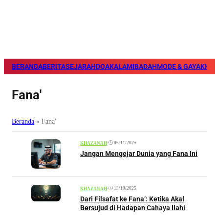
BERANDA
BERITA
SEJARAH
DOA
KALAM
IBADAH
MODE & GAYA
KHAZ
Fana'
Beranda
»
Fana'
•
06/11/2025
KHAZANAH
Jangan Mengejar Dunia yang Fana Ini
•
13/10/2025
KHAZANAH
Dari Filsafat ke Fana’: Ketika Akal
Bersujud di Hadapan Cahaya Ilahi