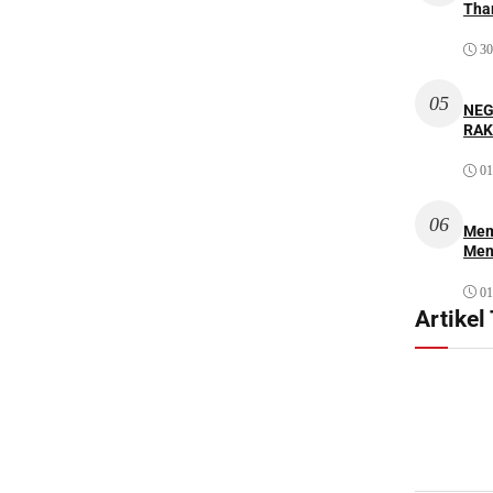
Thar
30
05
NEG
RAK
01
06
Mem
Men
01
Artikel