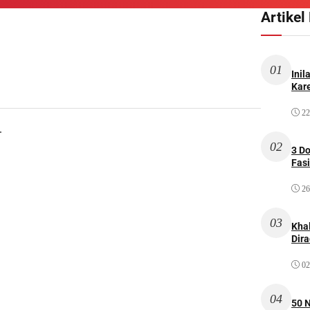
Artikel
01
Inil
Kare
22
.
02
3 D
Fas
26
03
Kha
Dir
02
04
50 