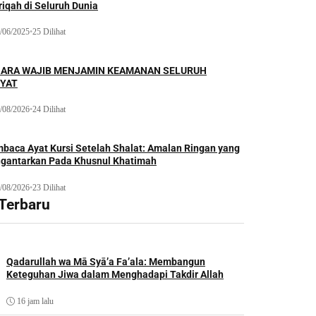
iqah di Seluruh Dunia
/06/2025
•
25 Dilihat
ARA WAJIB MENJAMIN KEAMANAN SELURUH
YAT
/08/2026
•
24 Dilihat
baca Ayat Kursi Setelah Shalat: Amalan Ringan yang
gantarkan Pada Khusnul Khatimah
/08/2026
•
23 Dilihat
 Terbaru
Qadarullah wa Mā Syā’a Fa’ala: Membangun
Keteguhan Jiwa dalam Menghadapi Takdir Allah
16 jam lalu