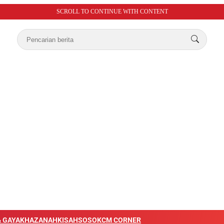
SCROLL TO CONTINUE WITH CONTENT
 GAYA
KHAZANAH
KISAH
SOSOK
CM CORNER