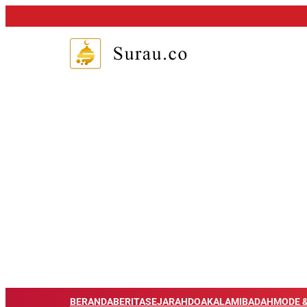
BERANDA
BERITA
SEJARAH
DOA
KALAM
IBADAH
MODE &