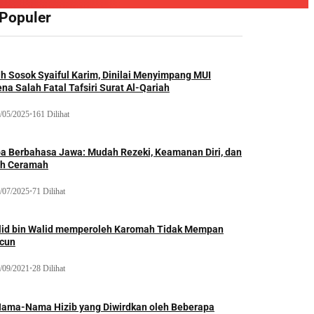
 Populer
ah Sosok Syaiful Karim, Dinilai Menyimpang MUI
na Salah Fatal Tafsiri Surat Al-Qariah
/05/2025
•
161 Dilihat
oa Berbahasa Jawa: Mudah Rezeki, Keamanan Diri, dan
ih Ceramah
/07/2025
•
71 Dilihat
lid bin Walid memperoleh Karomah Tidak Mempan
acun
/09/2021
•
28 Dilihat
Nama-Nama Hizib yang Diwirdkan oleh Beberapa