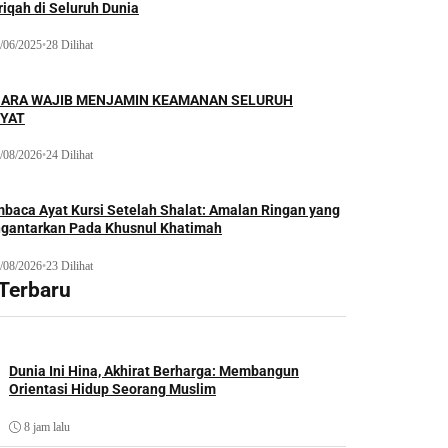
iqah di Seluruh Dunia
/06/2025
•
28 Dilihat
ARA WAJIB MENJAMIN KEAMANAN SELURUH
YAT
/08/2026
•
24 Dilihat
baca Ayat Kursi Setelah Shalat: Amalan Ringan yang
gantarkan Pada Khusnul Khatimah
/08/2026
•
23 Dilihat
 Terbaru
Dunia Ini Hina, Akhirat Berharga: Membangun
Orientasi Hidup Seorang Muslim
8 jam lalu