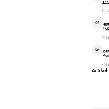
Thar
30
05
NEG
RAK
01
06
Mem
Men
01
Artikel