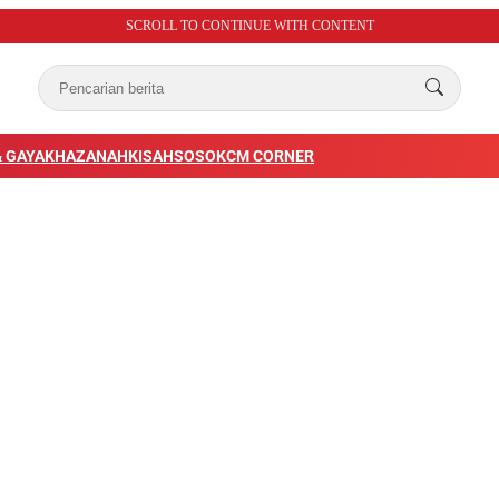
SCROLL TO CONTINUE WITH CONTENT
 GAYA
KHAZANAH
KISAH
SOSOK
CM CORNER