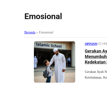
Emosional
Beranda
»
Emosional
•
14/
OPINION
Gerakan Ay
Menumbuhka
Kedekatan 
Gerakan Ayah M
Keteladanan, Ke