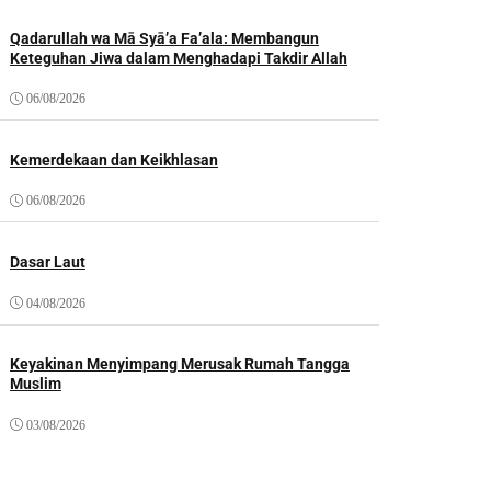
Qadarullah wa Mā Syā’a Fa’ala: Membangun
Keteguhan Jiwa dalam Menghadapi Takdir Allah
06/08/2026
Kemerdekaan dan Keikhlasan
06/08/2026
Dasar Laut
04/08/2026
Keyakinan Menyimpang Merusak Rumah Tangga
Muslim
03/08/2026