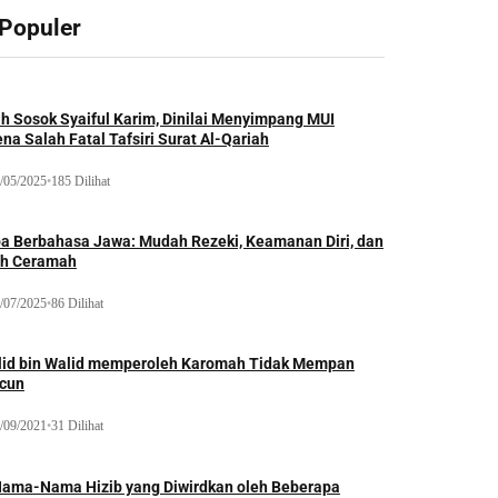
 Populer
ah Sosok Syaiful Karim, Dinilai Menyimpang MUI
na Salah Fatal Tafsiri Surat Al-Qariah
/05/2025
•
185 Dilihat
oa Berbahasa Jawa: Mudah Rezeki, Keamanan Diri, dan
ih Ceramah
/07/2025
•
86 Dilihat
lid bin Walid memperoleh Karomah Tidak Mempan
acun
/09/2021
•
31 Dilihat
Nama-Nama Hizib yang Diwirdkan oleh Beberapa