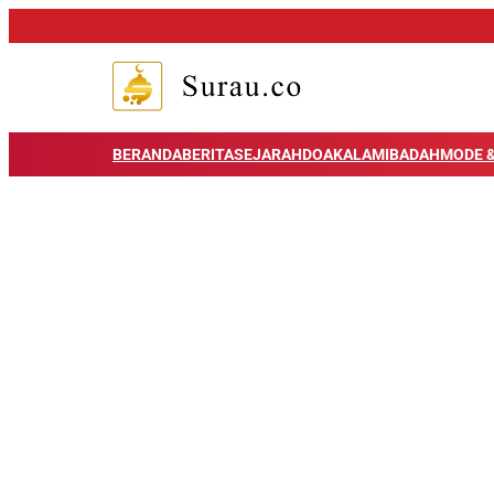
BERANDA
BERITA
SEJARAH
DOA
KALAM
IBADAH
MODE &