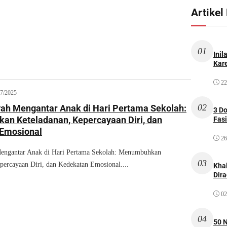
Artikel
01
Inil
Kare
22
07/2025
02
ah Mengantar Anak di Hari Pertama Sekolah:
3 D
n Keteladanan, Kepercayaan Diri, dan
Fas
Emosional
26
engantar Anak di Hari Pertama Sekolah: Menumbuhkan
03
percayaan Diri, dan Kedekatan Emosional....
Kha
Dir
02
04
50 