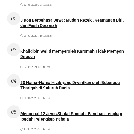
22/05/2025
•
208 Dilihat
02
3 Doa Berbahasa Jawa: Mudah Rezeki, Keamanan Diri,
dan Fasih Ceramah
26/07/2025
•
119 Dilihat
03
Khalid bin Walid memperoleh Karomah Tidak Mempan
Diracun
02/09/2021
•
52 Dilihat
04
50 Nama-Nama Hizib yang Diwirdkan oleh Beberapa
Thariqah di Seluruh Dunia
30/06/2025
•
36 Dilihat
05
Mengenal 12 Jenis Sholat Sunnah: Panduan Lengkap
Ibadah Pelengkap Pahala
13/07/2025
•
30 Dilihat