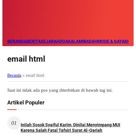
BERANDA
BERITA
SEJARAH
DOA
KALAM
IBADAH
MODE & GAYA
KHAZ
email html
Beranda
»
email html
Saat ini tidak ada pos yang diterbitkan di bawah tag ini.
Artikel Populer
01
Inilah Sosok Syaiful Karim, Dinilai Menyimpang MUI
Karena Salah Fatal Tafsiri Surat Al-Qariah