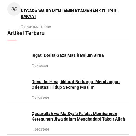
06
NEGARA WAJIB MENJAMIN KEAMANAN SELURUH
RAKYAT
01/08/2026
•
24 Dilihat
Artikel Terbaru
Ingat! Derita Gaza Masih Belum Sirna
17 jam lalu
Dunia Ini Hina, Akhirat Berharga: Membangun
Orientasi Hidup Seorang Muslim
07/08/2026
Qadarullah wa Mā Syā’a Fa’ala: Membangun
Keteguhan Jiwa dalam Menghadapi Takdir Allah
06/08/2026