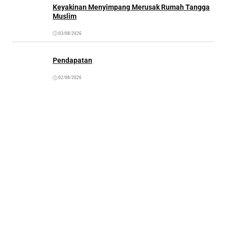
Keyakinan Menyimpang Merusak Rumah Tangga
Muslim
03/08/2026
Pendapatan
02/08/2026