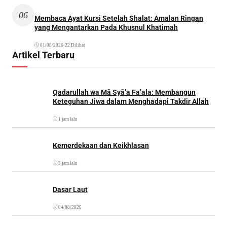
06
Membaca Ayat Kursi Setelah Shalat: Amalan Ringan
yang Mengantarkan Pada Khusnul Khatimah
01/08/2026
•
22 Dilihat
Artikel Terbaru
Qadarullah wa Mā Syā’a Fa’ala: Membangun
Keteguhan Jiwa dalam Menghadapi Takdir Allah
1 jam lalu
Kemerdekaan dan Keikhlasan
3 jam lalu
Dasar Laut
04/08/2026