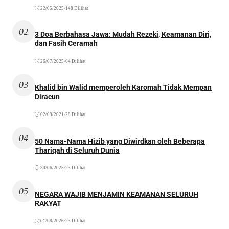
22/05/2025
•
148 Dilihat
02
3 Doa Berbahasa Jawa: Mudah Rezeki, Keamanan Diri,
dan Fasih Ceramah
26/07/2025
•
64 Dilihat
03
Khalid bin Walid memperoleh Karomah Tidak Mempan
Diracun
02/09/2021
•
28 Dilihat
04
50 Nama-Nama Hizib yang Diwirdkan oleh Beberapa
Thariqah di Seluruh Dunia
30/06/2025
•
23 Dilihat
05
NEGARA WAJIB MENJAMIN KEAMANAN SELURUH
RAKYAT
01/08/2026
•
23 Dilihat