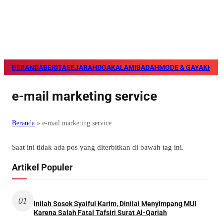
BERANDA
BERITA
SEJARAH
DOA
KALAM
IBADAH
MODE & GAYA
KHAZ
e-mail marketing service
Beranda
»
e-mail marketing service
Saat ini tidak ada pos yang diterbitkan di bawah tag ini.
Artikel Populer
01
Inilah Sosok Syaiful Karim, Dinilai Menyimpang MUI
Karena Salah Fatal Tafsiri Surat Al-Qariah