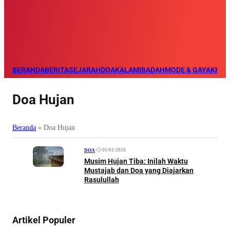
BERANDA
BERITA
SEJARAH
DOA
KALAM
IBADAH
MODE & GAYA
KHAZ
Doa Hujan
Beranda
»
Doa Hujan
•
05/01/2026
DOA
Musim Hujan Tiba: Inilah Waktu
Mustajab dan Doa yang Diajarkan
Rasulullah
Artikel Populer