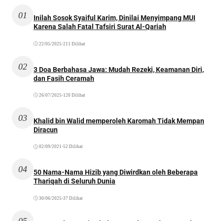
01
Inilah Sosok Syaiful Karim, Dinilai Menyimpang MUI
Karena Salah Fatal Tafsiri Surat Al-Qariah
22/05/2025
•
211 Dilihat
02
3 Doa Berbahasa Jawa: Mudah Rezeki, Keamanan Diri,
dan Fasih Ceramah
26/07/2025
•
120 Dilihat
03
Khalid bin Walid memperoleh Karomah Tidak Mempan
Diracun
02/09/2021
•
52 Dilihat
04
50 Nama-Nama Hizib yang Diwirdkan oleh Beberapa
Thariqah di Seluruh Dunia
30/06/2025
•
37 Dilihat
05