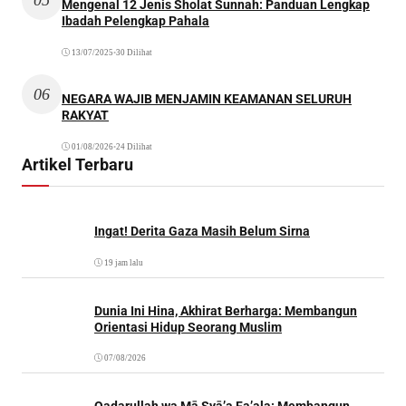
Mengenal 12 Jenis Sholat Sunnah: Panduan Lengkap
Ibadah Pelengkap Pahala
13/07/2025
•
30 Dilihat
06
NEGARA WAJIB MENJAMIN KEAMANAN SELURUH
RAKYAT
01/08/2026
•
24 Dilihat
Artikel Terbaru
Ingat! Derita Gaza Masih Belum Sirna
19 jam lalu
Dunia Ini Hina, Akhirat Berharga: Membangun
Orientasi Hidup Seorang Muslim
07/08/2026
Qadarullah wa Mā Syā’a Fa’ala: Membangun