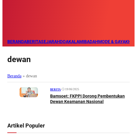
BERANDA
BERITA
SEJARAH
DOA
KALAM
IBADAH
MODE & GAYA
KHAZ
dewan
Beranda
»
dewan
•
19/06/2025
BERITA
Bamsoet: FKPPI Dorong Pembentukan
Dewan Keamanan Nasional
Artikel Populer