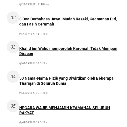
22/05/2025
•
161 Dilihat
02
3 Doa Berbahasa Jawa: Mudah Rezeki, Keamanan Diri,
dan Fasih Ceramah
26/07/2025
•
71 Dilihat
03
Khalid bin Walid memperoleh Karomah Tidak Mempan
Diracun
02/09/2021
•
28 Dilihat
04
50 Nama-Nama Hizib yang Diwirdkan oleh Beberapa
Thariqah di Seluruh Dunia
30/06/2025
•
25 Dilihat
05
NEGARA WAJIB MENJAMIN KEAMANAN SELURUH
RAKYAT
01/08/2026
•
24 Dilihat