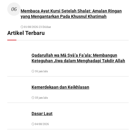
06
Membaca Ayat Kursi Setelah Shalat: Amalan Ringan
yang Mengantarkan Pada Khusnul Khatimah
01/08/2026
•
23 Dilihat
Artikel Terbaru
Qadarullah wa Mā Syā’a Fa’ala: Membangun
Keteguhan Jiwa dalam Menghadapi Takdir Allah
16 jam lalu
Kemerdekaan dan Keikhlasan
18 jam lalu
Dasar Laut
04/08/2026