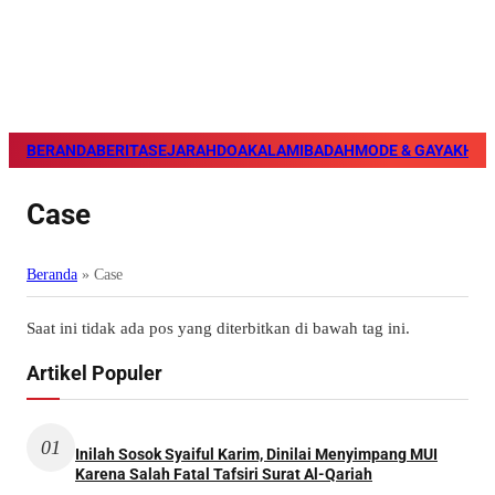
BERANDA
BERITA
SEJARAH
DOA
KALAM
IBADAH
MODE & GAYA
KHAZ
Case
Beranda
»
Case
Saat ini tidak ada pos yang diterbitkan di bawah tag ini.
Artikel Populer
01
Inilah Sosok Syaiful Karim, Dinilai Menyimpang MUI
Karena Salah Fatal Tafsiri Surat Al-Qariah