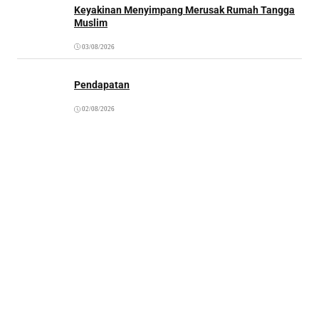
Keyakinan Menyimpang Merusak Rumah Tangga
Muslim
03/08/2026
Pendapatan
02/08/2026