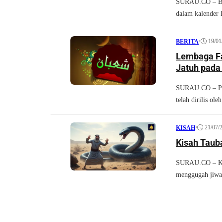
SURAU.CO – Bul
dalam kalender 
•
19/01
BERITA
Lembaga Fa
Jatuh pada
SURAU.CO – Pen
telah dirilis ol
•
21/07/
KISAH
Kisah Tauba
SURAU.CO – Kisa
menggugah jiwa