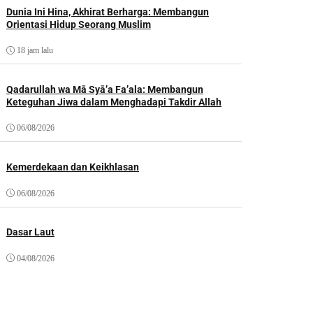
Dunia Ini Hina, Akhirat Berharga: Membangun
Orientasi Hidup Seorang Muslim
18 jam lalu
Qadarullah wa Mā Syā’a Fa’ala: Membangun
Keteguhan Jiwa dalam Menghadapi Takdir Allah
06/08/2026
Kemerdekaan dan Keikhlasan
06/08/2026
Dasar Laut
04/08/2026