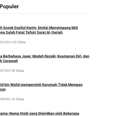
 Populer
ah Sosok Syaiful Karim, Dinilai Menyimpang MUI
na Salah Fatal Tafsiri Surat Al-Qariah
/05/2025
•
192 Dilihat
oa Berbahasa Jawa: Mudah Rezeki, Keamanan Diri, dan
ih Ceramah
/07/2025
•
98 Dilihat
lid bin Walid memperoleh Karomah Tidak Mempan
acun
/09/2021
•
42 Dilihat
Nama-Nama Hizib yang Diwirdkan oleh Beberapa