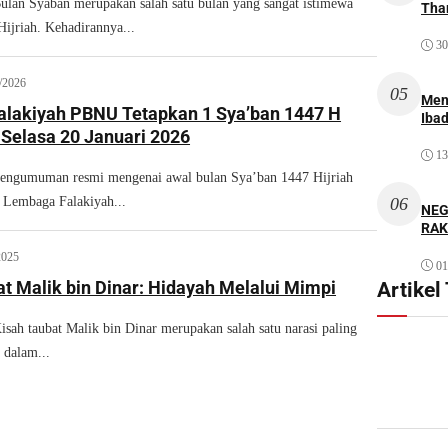
an Syaban merupakan salah satu bulan yang sangat istimewa
Thar
Hijriah. Kehadirannya...
30
/2026
05
Men
lakiyah PBNU Tetapkan 1 Sya’ban 1447 H
Iba
 Selasa 20 Januari 2026
13
gumuman resmi mengenai awal bulan Sya’ban 1447 Hijriah
eh Lembaga Falakiyah...
06
NEG
RAK
2025
01
t Malik bin Dinar: Hidayah Melalui Mimpi
Artikel
h taubat Malik bin Dinar merupakan salah satu narasi paling
 dalam...