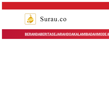
BERANDA
BERITA
SEJARAH
DOA
KALAM
IBADAH
MODE &