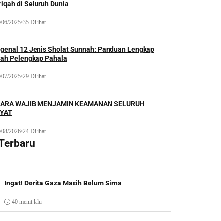
iqah di Seluruh Dunia
/06/2025
•
35 Dilihat
genal 12 Jenis Sholat Sunnah: Panduan Lengkap
dah Pelengkap Pahala
/07/2025
•
29 Dilihat
ARA WAJIB MENJAMIN KEAMANAN SELURUH
YAT
/08/2026
•
24 Dilihat
 Terbaru
Ingat! Derita Gaza Masih Belum Sirna
40 menit lalu