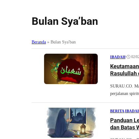
Bulan Sya’ban
Beranda
»
Bulan Sya'ban
•
02/0
IBADAH
Keutamaan 
Rasulullah
SURAU.CO. Mala
perjalanan spiri
BERITA
|
IBADA
Panduan Le
dan Batas 