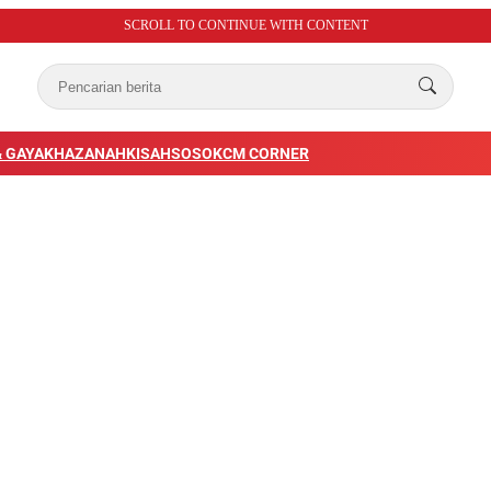
SCROLL TO CONTINUE WITH CONTENT
 GAYA
KHAZANAH
KISAH
SOSOK
CM CORNER