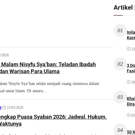
Artikel
01
Inil
Kare
22
2/2026
02
Malam Nisyfu Sya’ban: Teladan Ibadah
3 D
 dan Warisan Para Ulama
Fas
26
m Nisyfu Sya’ban selalu menjadi ruang istimewa dalam
tual umat Islam. Di antara...
03
Kha
Dir
•
21/01/2026
H
02
ngkap Puasa Syaban 2026: Jadwal, Hukum,
Waktunya
04
50 