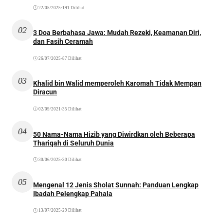
22/05/2025
•
191 Dilihat
02
3 Doa Berbahasa Jawa: Mudah Rezeki, Keamanan Diri,
dan Fasih Ceramah
26/07/2025
•
87 Dilihat
03
Khalid bin Walid memperoleh Karomah Tidak Mempan
Diracun
02/09/2021
•
35 Dilihat
04
50 Nama-Nama Hizib yang Diwirdkan oleh Beberapa
Thariqah di Seluruh Dunia
30/06/2025
•
30 Dilihat
05
Mengenal 12 Jenis Sholat Sunnah: Panduan Lengkap
Ibadah Pelengkap Pahala
13/07/2025
•
29 Dilihat