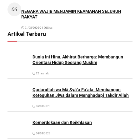
06
NEGARA WAJIB MENJAMIN KEAMANAN SELURUH
RAKYAT
01/08/2026
•
24 Dilihat
Artikel Terbaru
Dunia Ini Hina, Akhirat Berharga: Membangun
Orientasi Hidup Seorang Muslim
12 jam lalu
Qadarullah wa Mā Syā’a Fa’ala: Membangun
Keteguhan Jiwa dalam Menghadapi Takdir Allah
06/08/2026
Kemerdekaan dan Keikhlasan
06/08/2026