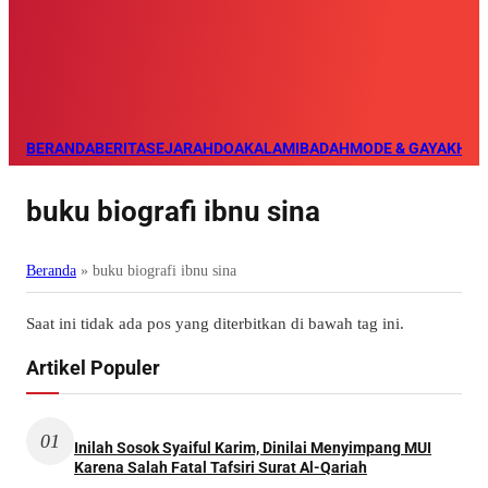
BERANDA
BERITA
SEJARAH
DOA
KALAM
IBADAH
MODE & GAYA
KHAZ
buku biografi ibnu sina
Beranda
»
buku biografi ibnu sina
Saat ini tidak ada pos yang diterbitkan di bawah tag ini.
Artikel Populer
01
Inilah Sosok Syaiful Karim, Dinilai Menyimpang MUI
Karena Salah Fatal Tafsiri Surat Al-Qariah