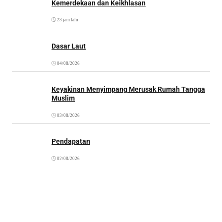
Kemerdekaan dan Keikhlasan
23 jam lalu
Dasar Laut
04/08/2026
Keyakinan Menyimpang Merusak Rumah Tangga
Muslim
03/08/2026
Pendapatan
02/08/2026