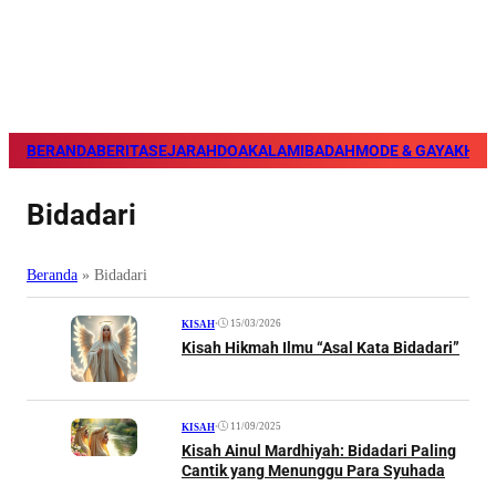
BERANDA
BERITA
SEJARAH
DOA
KALAM
IBADAH
MODE & GAYA
KHAZ
Bidadari
Beranda
»
Bidadari
•
15/03/2026
KISAH
Kisah Hikmah Ilmu “Asal Kata Bidadari”
•
11/09/2025
KISAH
Kisah Ainul Mardhiyah: Bidadari Paling
Cantik yang Menunggu Para Syuhada