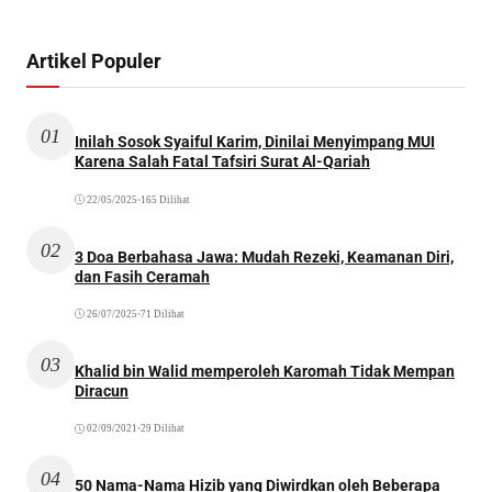
Artikel Populer
01
Inilah Sosok Syaiful Karim, Dinilai Menyimpang MUI
Karena Salah Fatal Tafsiri Surat Al-Qariah
22/05/2025
•
165 Dilihat
02
3 Doa Berbahasa Jawa: Mudah Rezeki, Keamanan Diri,
dan Fasih Ceramah
26/07/2025
•
71 Dilihat
03
Khalid bin Walid memperoleh Karomah Tidak Mempan
Diracun
02/09/2021
•
29 Dilihat
04
50 Nama-Nama Hizib yang Diwirdkan oleh Beberapa