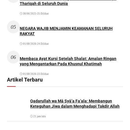
Thariqah di Seluruh Dunia
30/06/2025
•
25 Dilihat
05
NEGARA WAJIB MENJAMIN KEAMANAN SELURUH
RAKYAT
01/08/2026
•
24 Dilihat
06
Membaca Ayat Kursi Setelah Shalat: Amalan Ringan
yang Mengantarkan Pada Khusnul Khatimah
01/08/2026
•
23 Dilihat
Artikel Terbaru
Qadarullah wa Mā Syā’a Fa’ala: Membangun
Keteguhan Jiwa dalam Menghadapi Takdir Allah
21 jam lalu